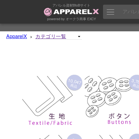
アパレル資材BtoBサイト
powered by オークラ商事 EXCY
›
ApparelX
10,047
3,7
商品
商