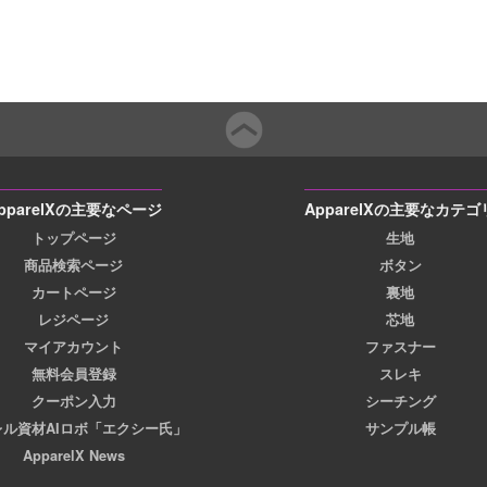
pparelXの主要なページ
ApparelXの主要なカテゴ
トップページ
生地
商品検索ページ
ボタン
カートページ
裏地
レジページ
芯地
マイアカウント
ファスナー
無料会員登録
スレキ
クーポン入力
シーチング
レル資材AIロボ「エクシー氏」
サンプル帳
ApparelX News