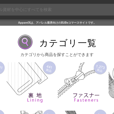
ApparelXは、アパレル業界向けのB2Beコマースサイトです。
カテゴリ一覧
カテゴリから商品を探すことができます
81
1,273
441
品
商品
商品