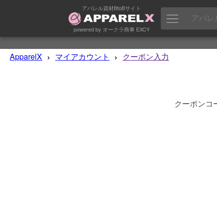
アパレル資材BtoBサイト
powered by オークラ商事 EXCY
›
›
ApparelX
マイアカウント
クーポン入力
クーポンコ