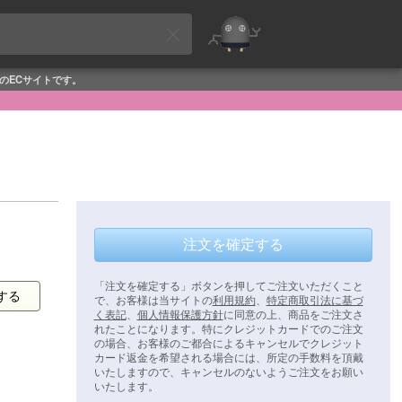
めのECサイトです。
注文を確定する
「注文を確定する」ボタンを押してご注文いただくこと
する
で、お客様は当サイトの
利用規約
、
特定商取引法に基づ
く表記
、
個人情報保護方針
に同意の上、商品をご注文さ
れたことになります。特にクレジットカードでのご注文
の場合、お客様のご都合によるキャンセルでクレジット
カード返金を希望される場合には、所定の手数料を頂戴
いたしますので、キャンセルのないようご注文をお願い
いたします。