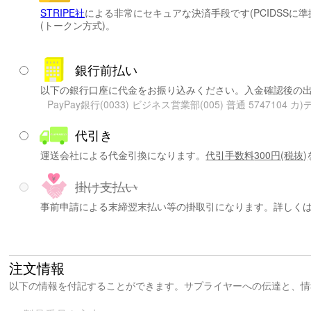
STRIPE社
による非常にセキュアな決済手段です(PCIDSS
(トークン方式)。
銀行前払い
以下の銀行口座に代金をお振り込みください。入金確認後の
PayPay銀行(0033) ビジネス営業部(005) 普通 5747104
代引き
運送会社による代金引換になります。
代引手数料
300円
(税抜)
掛け支払い
事前申請による末締翌末払い等の掛取引になります。詳しく
注文情報
以下の情報を付記することができます。サプライヤーへの伝達と、情