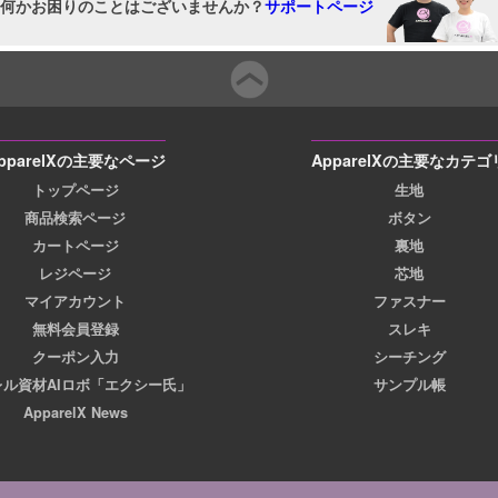
何かお困りのことはございませんか？
サポートページ
pparelXの主要なページ
ApparelXの主要なカテゴ
トップページ
生地
商品検索ページ
ボタン
カートページ
裏地
レジページ
芯地
マイアカウント
ファスナー
無料会員登録
スレキ
クーポン入力
シーチング
レル資材AIロボ「エクシー氏」
サンプル帳
ApparelX News