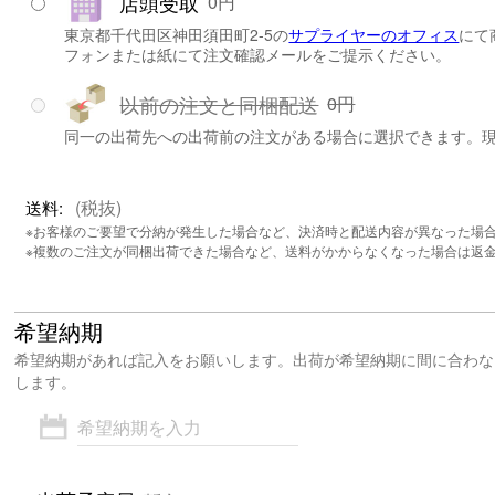
店頭受取
0円
東京都千代田区神田須田町2-5の
サプライヤーのオフィス
にて
フォンまたは紙にて注文確認メールをご提示ください。
以前の注文と同梱配送
0円
同一の出荷先への出荷前の注文がある場合に選択できます。
(税抜)
送料:
※お客様のご要望で分納が発生した場合など、決済時と配送内容が異なった場
※複数のご注文が同梱出荷できた場合など、送料がかからなくなった場合は返
希望納期
希望納期があれば記入をお願いします。出荷が希望納期に間に合わな
します。
希望納期を入力