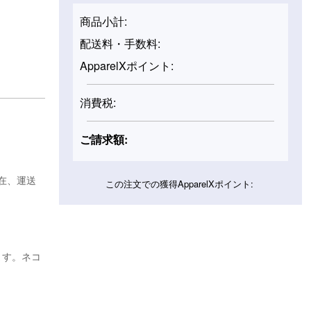
商品小計:
配送料・手数料:
ApparelXポイント:
消費税:
ご請求額:
在、運送
この注文での獲得ApparelXポイント:
ます。ネコ