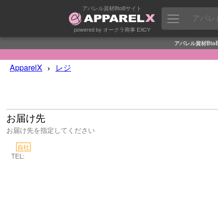
アパレル資材BtoBサイト
powered by オークラ商事 EXCY
アパレル資材Bto
›
ApparelX
レジ
お届け先
お届け先を指定してください
自社
TEL: