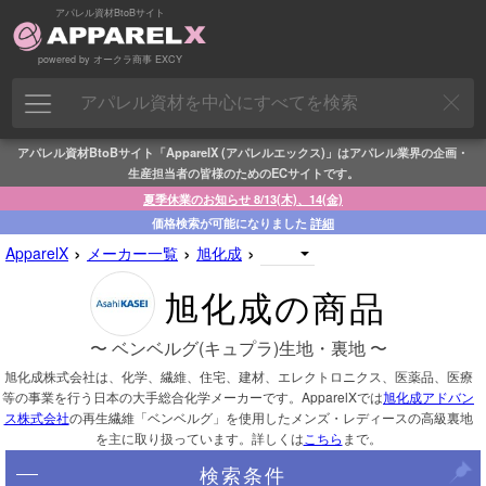
アパレル資材BtoBサイト
powered by オークラ商事 EXCY
アパレル資材BtoBサイト「ApparelX (アパレルエックス)」はアパレル業界の企画・
生産担当者の皆様のためのECサイトです。
夏季休業のお知らせ 8/13(木)、14(金)
価格検索が可能になりました
詳細
›
›
›
ApparelX
メーカー一覧
旭化成
旭化成の商品
〜 ベンベルグ(キュプラ)生地・裏地 〜
旭化成株式会社は、化学、繊維、住宅、建材、エレクトロニクス、医薬品、医療
等の事業を行う日本の大手総合化学メーカーです。ApparelXでは
旭化成アドバン
ス株式会社
の再生繊維「ベンベルグ」を使用したメンズ・レディースの高級裏地
を主に取り扱っています。詳しくは
こちら
まで。
検索条件