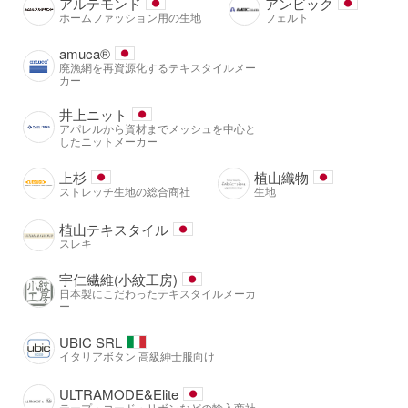
アルテモンド
アンビック
ホームファッション用の生地
フェルト
amuca®️
廃漁網を再資源化するテキスタイルメー
カー
井上ニット
アパレルから資材までメッシュを中心と
したニットメーカー
上杉
植山織物
ストレッチ生地の総合商社
生地
植山テキスタイル
スレキ
宇仁繊維(小紋工房)
日本製にこだわったテキスタイルメーカ
ー
UBIC SRL
イタリアボタン 高級紳士服向け
ULTRAMODE&Elite
テープ・コード・リボンなどの輸入商社