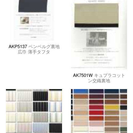
AKP5137
ベンベルグ裏地
広巾 薄手タフタ
AK7501W
キュプラコット
ン交織裏地