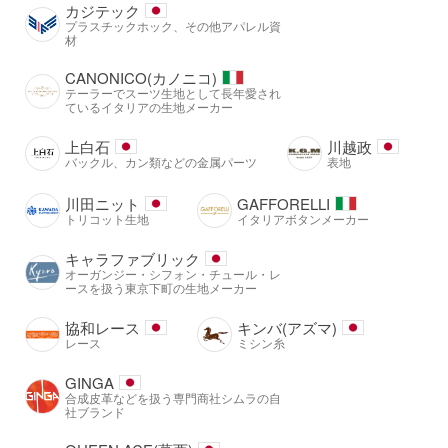
カジテック
プラスチックホック、その他アパレル資
材
CANONICO(カノニコ)
テーラーでスーツ生地として長年愛され
ているイタリアの生地メーカー
上白石
川越政
バックル、カン類などの金属パーツ
表地
川田ニット
GAFFORELLI
トリコット生地
イタリアボタンメーカー
キャラファブリック
オーガンジー・シフォン・チュール・レ
ースを扱う東京下町の生地メーカー
協和レース
キンバ(アズマ)
レース
ミシン糸
GINGA
合成皮革などを扱う専門商社シムラの自
社ブランド