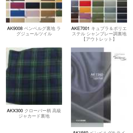
AK9008
ベンベルグ裏地 ラ
AKE7001
キュプラ＆ポリエ
グジュールツイル
ステル シャンブレー調裏地
【アウトレット】
AKX300
クローバー柄 高級
ジャカード裏地
AK1560
ベンベルグ® ライ