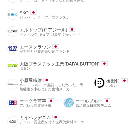
SKO
ジッパー、テープ、面ファスナー
エルトップ(ロアジール)
ベンベルグ(キュプラ)裏地 ジャカード
エースクラウン
安全性と品質の高い糸ブランド
大阪プラスチック工業(DAIYA BUTTON)
ボタン
小原屋繊維
御田釦
Made in Japanの品質にこだわった、天
ボタン
然繊維を中心とした生地メーカー
オークラ商事
オールブルー
アパレル副資材全般
高品質な日本製デニム
カイハラデニム
デニム一貫生産を行う世界的素材メーカ
ー