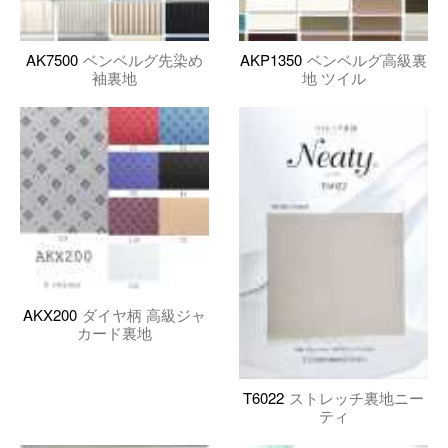
AK7500
ベンベルグ先染め
AKP1350
ベンベルグ高級裏
袖裏地
地 ツイル
AKX200
ダイヤ柄 高級ジャ
カード裏地
T6022
ストレッチ裏地ニー
ティ