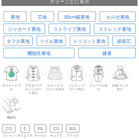
カラーごとに表示
裏地
芯地
92cm幅裏地
カルゼ裏地
ジャカード裏地
ストライプ裏地
ストレッチ裏地
タフタ裏地
ツイル裏地
トリコット裏地
接着芯
機能性裏地
膝裏
サスティナブ
アウター/ブ
スカート/ワ
ジャケット/
フォーマル向
衣装/ドレス
ル
ルゾン/コー
ンピース向け
スーツ向け
け
向け
ト向け
機能性
CO
E
PA
CU
MA
コットン
ポリエステ
ナイロン
キュプラ
アクリル