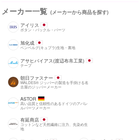
メーカー一覧
(メーカーから商品を探す)
アイリス
ボタン・バックル・パーツ
旭化成
ベンベルグ(キュプラ)生地・裏地
アサヒバイアス(渡辺布帛工業)
テープ
朝日ファスナー
WALDES® ジッパーの製造を手掛ける名
古屋のジッパーメーカー
ASTOR
高い品質と信頼性のあるドイツのアパレ
ルパーツメーカー
有延商店
コットンなど天然繊維に注力、先染め生
地