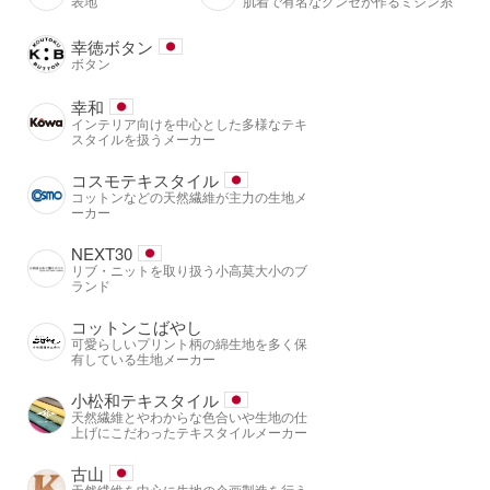
表地
肌着で有名なグンゼが作るミシン糸
幸徳ボタン
ボタン
幸和
インテリア向けを中心とした多様なテキ
スタイルを扱うメーカー
コスモテキスタイル
コットンなどの天然繊維が主力の生地メ
ーカー
NEXT30
リブ・ニットを取り扱う小高莫大小のブ
ランド
コットンこばやし
可愛らしいプリント柄の綿生地を多く保
有している生地メーカー
小松和テキスタイル
天然繊維とやわからな色合いや生地の仕
上げにこだわったテキスタイルメーカー
古山
天然繊維を中心に生地の企画製造を行う