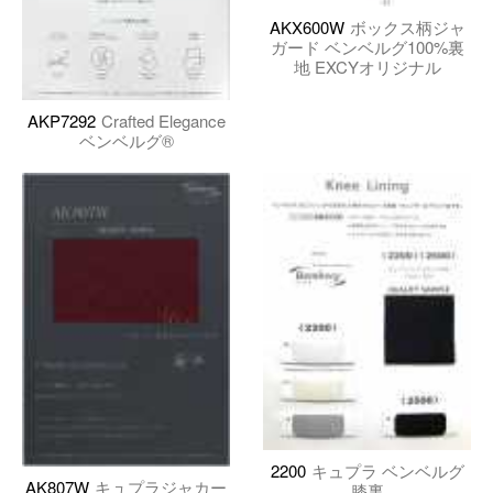
AKX600W
ボックス柄ジャ
ガード ベンベルグ100%裏
地 EXCYオリジナル
AKP7292
Crafted Elegance
ベンベルグ®︎
2200
キュプラ ベンベルグ
AK807W
キュプラジャカー
膝裏