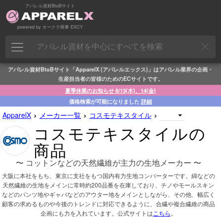
アパレル資材BtoBサイト
powered by オークラ商事 EXCY
アパレル資材BtoBサイト「ApparelX (アパレルエックス)」はアパレル業界の企画・
生産担当者の皆様のためのECサイトです。
夏季休業のお知らせ 8/13(木)、14(金)
価格検索が可能になりました
詳細
›
›
›
ApparelX
メーカー一覧
コスモテキスタイル
コスモテキスタイルの
商品
〜 コットンなどの天然繊維が主力の生地メーカー 〜
大阪に本社をもち、東京に支社をもつ国内有力生地コンバーターです。綿などの
天然繊維の生地をメインに常時約200品番を在庫しており、チノやモールスキン
などのパンツ地やギャバなどのアウター地をメインとしながら、その他、幅広く
顧客の求めるものや今後のトレンドに対応できるように、合繊や複合繊維の商品
企画にも力を入れています。公式サイトは
こちら
。