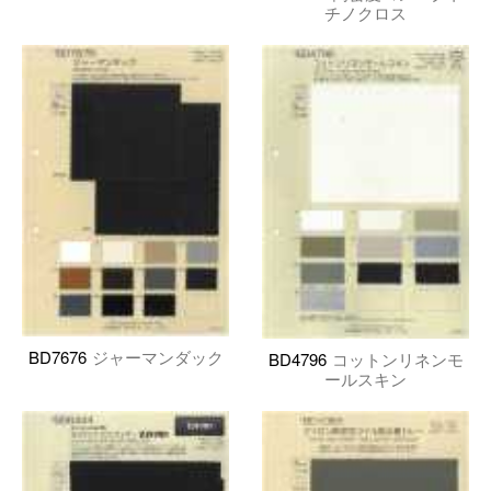
チノクロス
BD7676
ジャーマンダック
BD4796
コットンリネンモ
ールスキン