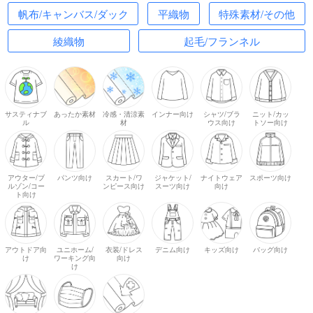
帆布/キャンバス/ダック
平織物
特殊素材/その他
綾織物
起毛/フランネル
サスティナブ
あったか素材
冷感・清涼素
インナー向け
シャツ/ブラ
ニット/カッ
ル
材
ウス向け
トソー向け
アウター/ブ
パンツ向け
スカート/ワ
ジャケット/
ナイトウェア
スポーツ向け
ルゾン/コー
ンピース向け
スーツ向け
向け
ト向け
アウトドア向
ユニホーム/
衣装/ドレス
デニム向け
キッズ向け
バッグ向け
け
ワーキング向
向け
け