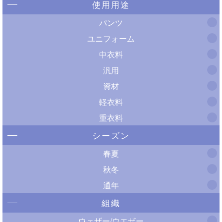
使用用途
パンツ
ユニフォーム
中衣料
汎用
資材
軽衣料
重衣料
シーズン
春夏
秋冬
通年
組織
ウェザー/ウエザー