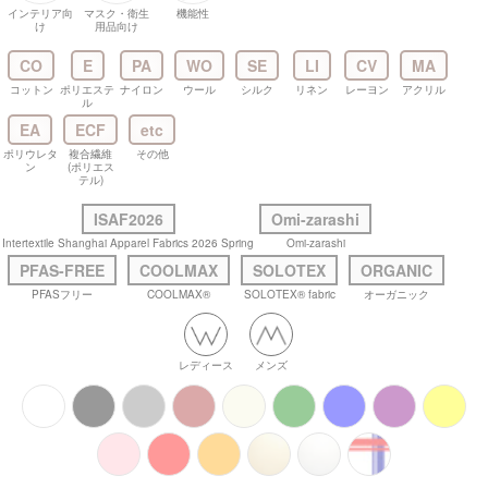
インテリア向
マスク・衛生
機能性
け
用品向け
CO
E
PA
WO
SE
LI
CV
MA
コットン
ポリエステ
ナイロン
ウール
シルク
リネン
レーヨン
アクリル
ル
EA
ECF
etc
ポリウレタ
複合繊維
その他
ン
(ポリエス
テル)
ISAF2026
Omi-zarashi
Intertextile Shanghai Apparel Fabrics 2026 Spring
Omi-zarashi
PFAS-FREE
COOLMAX
SOLOTEX
ORGANIC
PFASフリー
COOLMAX®
SOLOTEX® fabric
オーガニック
レディース
メンズ