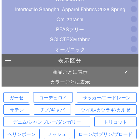
Intertextile Shanghai Apparel Fabrics 2026 Spring
Omi-zarashi
PFASフリー
SOLOTEX® fabric
オーガニック
表示区分
商品ごとに表示
カラーごとに表示
ガーゼ
コーデュロイ
サッカー/コードレーン
サテン
チノ/ギャバ
ツイル/カツラギ/カルゼ
デニム/シャンブレー/ダンガリー
トリコット
ヘリンボーン
メッシュ
ローン/ポプリン/ブロード