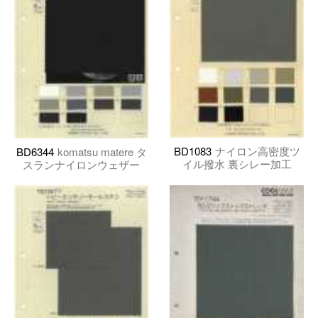
BD1083
ナイロン高密度ツ
BD6344
komatsu matere タ
イル撥水 裏シレー加工
スランナイロンウェザー