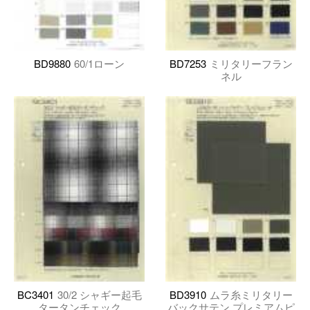
BD9880
60/1ローン
BD7253
ミリタリーフラン
ネル
BC3401
30/2 シャギー起毛
BD3910
ムラ糸ミリタリー
タータンチェック
バックサテン プレミアムピ