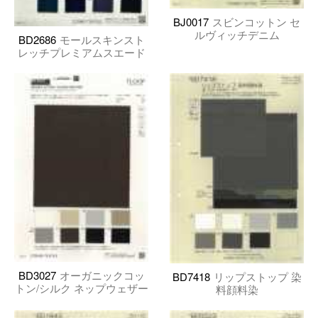
BJ0017
スビンコットン セ
ルヴィッチデニム
BD2686
モールスキンスト
レッチプレミアムスエード
BD3027
オーガニックコッ
BD7418
リップストップ 染
トン/シルク ネップウェザー
料顔料染