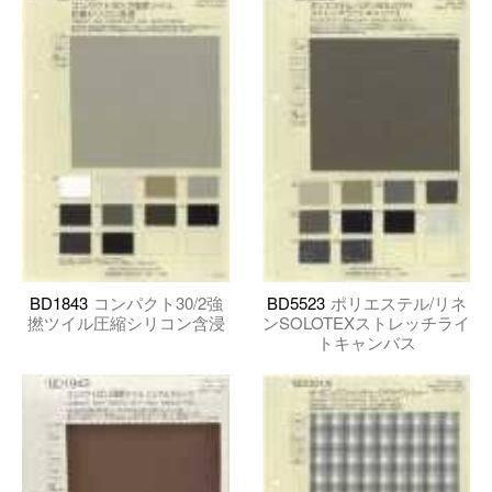
BD1843
コンパクト30/2強
BD5523
ポリエステル/リネ
撚ツイル圧縮シリコン含浸
ンSOLOTEXストレッチライ
トキャンバス