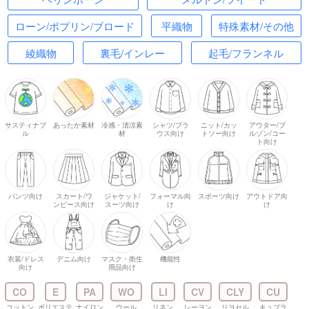
ローン/ポプリン/ブロード
平織物
特殊素材/その他
綾織物
裏毛/インレー
起毛/フランネル
サスティナブ
あったか素材
冷感・清涼素
シャツ/ブラ
ニット/カッ
アウター/ブ
ル
材
ウス向け
トソー向け
ルゾン/コー
ト向け
パンツ向け
スカート/ワ
ジャケット/
フォーマル向
スポーツ向け
アウトドア向
ンピース向け
スーツ向け
け
け
衣装/ドレス
デニム向け
マスク・衛生
機能性
向け
用品向け
CO
E
PA
WO
LI
CV
CLY
CU
コットン
ポリエステ
ナイロン
ウール
リネン
レーヨン
リヨセル
キュプラ