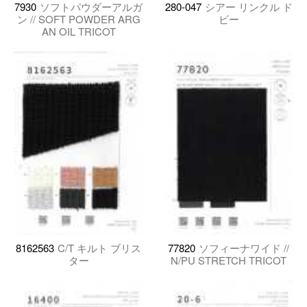
7930
ソフトパウダーアルガ
280-047
シアー リンクル ド
ン // SOFT POWDER ARG
ビー
AN OIL TRICOT
8162563
C/T キルト ブリス
77820
ソフィーナワイド //
ター
N/PU STRETCH TRICOT