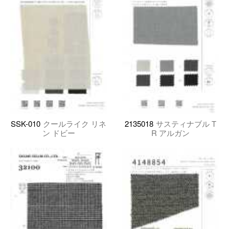
SSK-010
クールライク リネ
2135018
サスティナブル T
ン ドビー
R アルガン