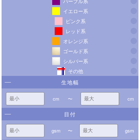
パープル系
イエロー系
ピンク系
レッド系
オレンジ系
ゴールド系
シルバー系
その他
生地幅
cm
〜
cm
目付
gsm
〜
gsm