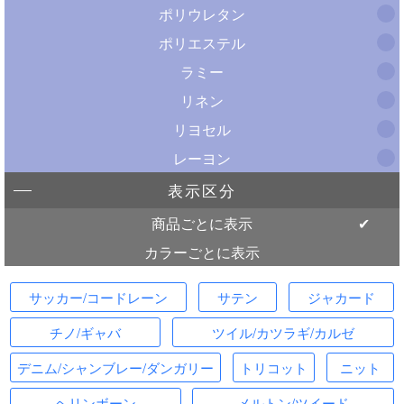
ポリウレタン
ポリエステル
ラミー
リネン
リヨセル
レーヨン
表示区分
商品ごとに表示
カラーごとに表示
サッカー/コードレーン
サテン
ジャカード
チノ/ギャバ
ツイル/カツラギ/カルゼ
デニム/シャンブレー/ダンガリー
トリコット
ニット
ヘリンボーン
メルトン/ツイード