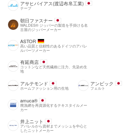
アサヒバイアス(渡辺布帛工業)
テープ
朝日ファスナー
WALDES® ジッパーの製造を手掛ける名
古屋のジッパーメーカー
ASTOR
高い品質と信頼性のあるドイツのアパレ
ルパーツメーカー
有延商店
コットンなど天然繊維に注力、先染め生
地
アルテモンド
アンビック
ホームファッション用の生地
フェルト
amuca®️
廃漁網を再資源化するテキスタイルメー
カー
井上ニット
アパレルから資材までメッシュを中心と
したニットメーカー