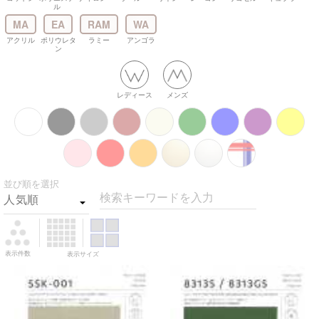
ル
MA
EA
RAM
WA
アクリル
ポリウレタ
ラミー
アンゴラ
ン
レディース
メンズ
並び順を選択
検索キーワードを入力
表示件数
表示サイズ