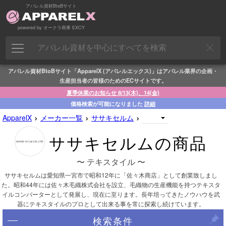
アパレル資材BtoBサイト
powered by オークラ商事 EXCY
アパレル資材BtoBサイト「ApparelX (アパレルエックス)」はアパレル業界の企画・
生産担当者の皆様のためのECサイトです。
夏季休業のお知らせ 8/13(木)、14(金)
価格検索が可能になりました
詳細
›
›
›
ApparelX
メーカー一覧
ササキセルム
ササキセルムの商品
〜 テキスタイル 〜
ササキセルムは愛知県一宮市で昭和12年に「佐々木商店」として創業致しまし
た。昭和44年には佐々木毛織株式会社を設立、毛織物の生産機能を持つテキスタ
イルコンバーターとして発展し、現在に至ります。長年培ってきたノウハウを武
器にテキスタイルのプロとして出来る事を常に探索し続けています。
検索条件