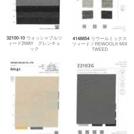
32100-10
ウォッシャブルツ
4148854
リウールミックス
ィード2WAY グレンチェ
ツィード // REWOOL® MIX
ック
TWEED