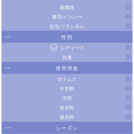
綾織物
裏毛/インレー
起毛/フランネル
性別
レディース
共通
使用用途
ボトムス
中衣料
汎用
軽衣料
重衣料
シーズン