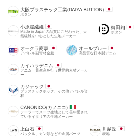
大阪プラスチック工業(DAIYA BUTTON)
ボタン
小原屋繊維
御田釦
Made in Japanの品質にこだわった、天
ボタン
然繊維を中心とした生地メーカー
オークラ商事
オールブルー
アパレル副資材全般
高品質な日本製デニム
カイハラデニム
デニム一貫生産を行う世界的素材メーカ
ー
カジテック
プラスチックホック、その他アパレル資
材
CANONICO(カノニコ)
テーラーでスーツ生地として長年愛され
ているイタリアの生地メーカー
上白石
川越政
バックル、カン類などの金属パーツ
表地