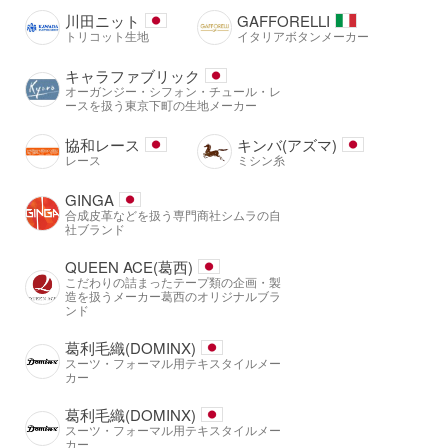
川田ニット
GAFFORELLI
トリコット生地
イタリアボタンメーカー
キャラファブリック
オーガンジー・シフォン・チュール・レ
ースを扱う東京下町の生地メーカー
協和レース
キンバ(アズマ)
レース
ミシン糸
GINGA
合成皮革などを扱う専門商社シムラの自
社ブランド
QUEEN ACE(葛西)
こだわりの詰まったテープ類の企画・製
造を扱うメーカー葛西のオリジナルブラ
ンド
葛利毛織(DOMINX)
スーツ・フォーマル用テキスタイルメー
カー
葛利毛織(DOMINX)
スーツ・フォーマル用テキスタイルメー
カー