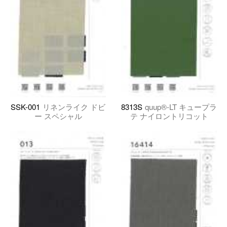
SSK-001
リネンライク ドビ
8313S
quup®️-LT キュープラ
ー スペシャル
テ ナイロントリコット