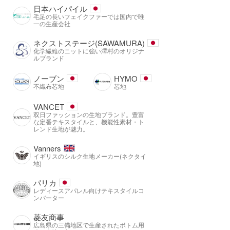
日本ハイパイル
毛足の長いフェイクファーでは国内で唯
一の生産会社
ネクストステージ(SAWAMURA)
化学繊維のニットに強い澤村のオリジナ
ルブランド
ノーブン
HYMO
不織布芯地
芯地
VANCET
双日ファッションの生地ブランド。豊富
な定番テキスタイルと、機能性素材・ト
レンド生地が魅力。
Vanners
イギリスのシルク生地メーカー(ネクタイ
地)
パリカ
レディースアパレル向けテキスタイルコ
ンバーター
菱友商事
広島県の三備地区で生産されたボトム用