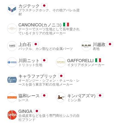
カジテック
プラスチックホック、その他アパレル資
材
CANONICO(カノニコ)
テーラーでスーツ生地として長年愛され
ているイタリアの生地メーカー
上白石
川越政
バックル、カン類などの金属パーツ
表地
川田ニット
GAFFORELLI
トリコット生地
イタリアボタンメーカー
キャラファブリック
オーガンジー・シフォン・チュール・レ
ースを扱う東京下町の生地メーカー
協和レース
キンバ(アズマ)
レース
ミシン糸
GINGA
合成皮革などを扱う専門商社シムラの自
社ブランド