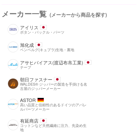
メーカー一覧
(メーカーから商品を探す)
アイリス
ボタン・バックル・パーツ
旭化成
ベンベルグ(キュプラ)生地・裏地
アサヒバイアス(渡辺布帛工業)
テープ
朝日ファスナー
WALDES® ジッパーの製造を手掛ける名
古屋のジッパーメーカー
ASTOR
高い品質と信頼性のあるドイツのアパレ
ルパーツメーカー
有延商店
コットンなど天然繊維に注力、先染め生
地