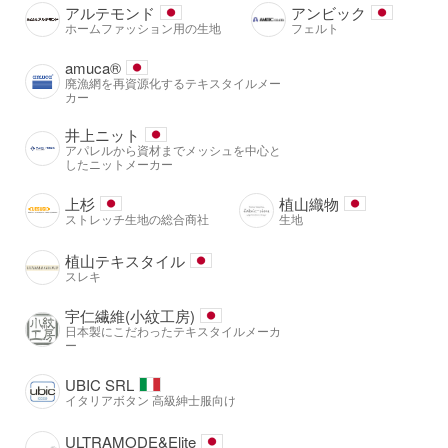
アルテモンド
アンビック
ホームファッション用の生地
フェルト
amuca®️
廃漁網を再資源化するテキスタイルメー
カー
井上ニット
アパレルから資材までメッシュを中心と
したニットメーカー
上杉
植山織物
ストレッチ生地の総合商社
生地
植山テキスタイル
スレキ
宇仁繊維(小紋工房)
日本製にこだわったテキスタイルメーカ
ー
UBIC SRL
イタリアボタン 高級紳士服向け
ULTRAMODE&Elite