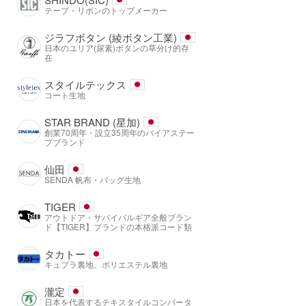
テープ・リボンのトップメーカー
ジラフボタン (綾ボタン工業)
日本のユリア(尿素)ボタンの草分け的存
在
スタイルテックス
コート生地
STAR BRAND (星加)
創業70周年・設立35周年のバイアステー
プブランド
仙田
SENDA 帆布・バッグ生地
TIGER
アウトドア・サバイバルギア全般ブラン
ド【TIGER】ブランドの本格派コード類
タカトー
キュプラ裏地、ポリエステル裏地
瀧定
日本を代表するテキスタイルコンバータ