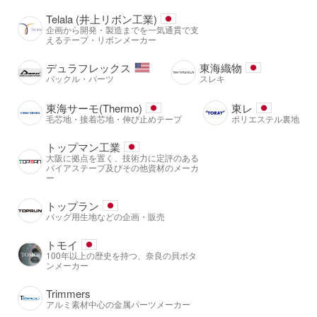
Telala (井上リボン工業)
企画から開発・製造までを一気通貫で支
えるテープ・リボンメーカー
デュラフレックス
東海織物
バックル・パーツ
スレキ
東海サーモ(Thermo)
東レ
毛芯地・接着芯地・伸び止めテープ
ポリエステル裏地
トップマン工業
大阪に拠点を置く、技術力に定評のある
バイアステープ及びその他資材のメーカ
ー
トップラン
バッグ用生地などの企画・販売
トモイ
100年以上の歴史を持つ、奈良の貝ボタ
ンメーカー
Trimmers
アルミ素材中心の金属パーツメーカー