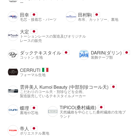
ー
田幸
田村駒
毛芯・接着芯・パーツ
布帛、カットソー、裏地
大定
トーションレースの製造及びオリジナル
レースの販売
ダックテキスタイル
DARIN(ダリン)
コットン 生地
装飾テープ類
CERRUTI
フォーマル生地
雲井美人 Kumoi Beauty (中部別珍コール天)
こだわりのコール天・別珍などを企画、
製造販売しているテキスタイルメーカー
TIPICO(桑村繊維)
蝶理
天然繊維を中心とした桑村繊維の生地ブ
裏地や芯地
ランド
帝人
ポリエステル裏地