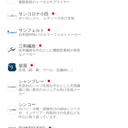
服飾資材のトータルサプライヤー
サンコロナ小田
オーガンジー、 レディース向け生地
サンフェルト
日本国内No.1のカラーフェルトメーカー
三和繊維
化学繊維を中心とした機能性素材が得意
なメーカー
柴屋
生地（綿、麻、ウール、合繊etc…）
シャンブレー
先染めのシャツ生地を中心とした天然繊
維に強い東京のカジュアル向け生地メー
カー
シンコー
カバン・小物・袋物向けのalbaシリーズ
や、インテリア・内装向けの合皮などを
中心に取り扱っています。
SHINDO(SIC)