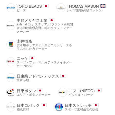
TOHO BEADS
THOMAS MASON
ビーズ
シャツ生地(高級コットン)
中野メリヤス工業
exterial (エクステリアル)ブランドを展開
する和歌山県高野口町のクラフトファー
メーカー
永井撚糸
皮革用ポリエステル糸ビニモシリーズを
生み出した糸メーカー
ニッケ
スーツ・フォーマル用テキスタイルメー
カー NIKKE
日東紡アドバンテックス
接着芯地
日東ボタン
ニフコ(NIFCO)
ユリア・ボタンメーカー
バックル・パーツ
日本コパック
日本ストレッチ
物流資材
スポーツ素材生地の販売