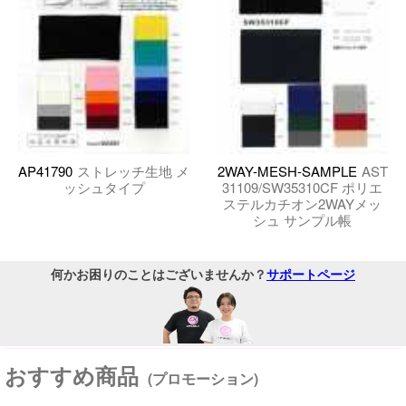
AP41790
ストレッチ生地 メ
2WAY-MESH-SAMPLE
AST
ッシュタイプ
31109/SW35310CF ポリエ
ステルカチオン2WAYメッ
シュ サンプル帳
何かお困りのことはございませんか？
サポートページ
おすすめ商品
(プロモーション)