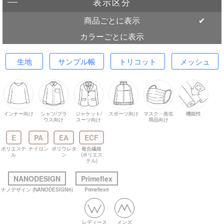
表示区分
商品ごとに表示
カラーごとに表示
生地
サンプル帳
トリコット
メッシュ
インナー向け
シャツ/ブラ
ジャケット/
スポーツ向け
マスク・衛生
機能性
ウス向け
スーツ向け
用品向け
E
PA
EA
ECF
ポリエステ
ナイロン
ポリウレタ
複合繊維
ル
ン
(ポリエス
テル)
NANODESIGN
Primeflex
ナノデザイン (NANODESIGN®)
Primeflex®
レディース
メンズ