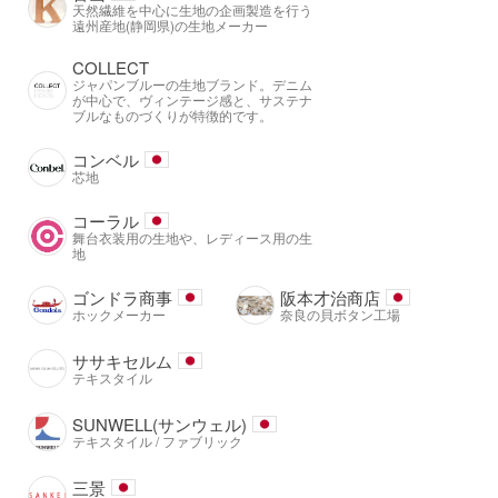
天然繊維を中心に生地の企画製造を行う
遠州産地(静岡県)の生地メーカー
COLLECT
ジャパンブルーの生地ブランド。デニム
が中心で、ヴィンテージ感と、サステナ
ブルなものづくりが特徴的です。
コンベル
芯地
コーラル
舞台衣装用の生地や、レディース用の生
地
ゴンドラ商事
阪本才治商店
ホックメーカー
奈良の貝ボタン工場
ササキセルム
テキスタイル
SUNWELL(サンウェル)
テキスタイル / ファブリック
三景