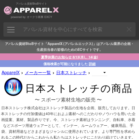
アパレル資材BtoBサイト
powered by オークラ商事 EXCY
アパレル資材BtoBサイト「ApparelX (アパレルエックス)」はアパレル業界の企画・
生産担当者の皆様のためのECサイトです。
夏季休業のお知らせ 8/13(木)、14(金)
価格検索が可能になりました
詳細
›
›
›
ApparelX
メーカー一覧
日本ストレッチ
日本ストレッチの商品
〜 スポーツ素材生地の販売 〜
日本ストレッチ株式会社はストレッチ製品の生地を企画、販売しております。日
本ストレッチの付加価値は40年におよぶ素材へのこだわりやノウハウを用いた企
画提案、素材、製品作りです。今、ストレッチ素材はランニング、自転車、水着
などスポーツ用途ウェアーとして、インナー、ルームウェアー、健康用品、手
袋、資材用途などさまざまなジャンルに使用されています。より専門性を求めら
れるこの時代だからこれからも私たちはストレッチにこだわり続けていきます。