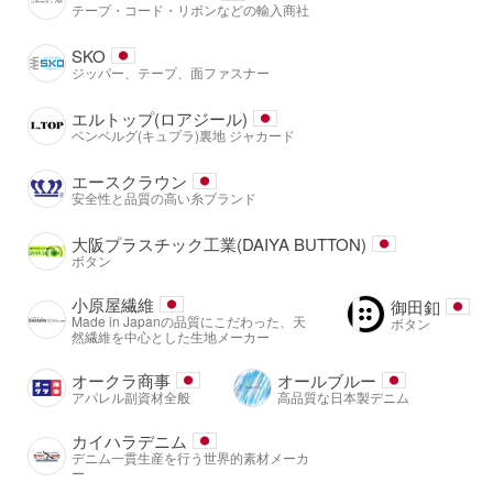
テープ・コード・リボンなどの輸入商社
SKO
ジッパー、テープ、面ファスナー
エルトップ(ロアジール)
ベンベルグ(キュプラ)裏地 ジャカード
エースクラウン
安全性と品質の高い糸ブランド
大阪プラスチック工業(DAIYA BUTTON)
ボタン
小原屋繊維
御田釦
Made in Japanの品質にこだわった、天
ボタン
然繊維を中心とした生地メーカー
オークラ商事
オールブルー
アパレル副資材全般
高品質な日本製デニム
カイハラデニム
デニム一貫生産を行う世界的素材メーカ
ー