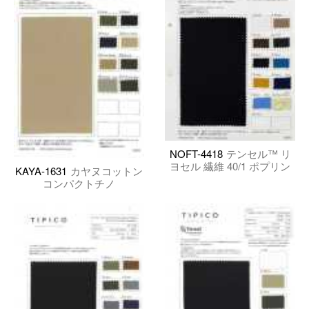
NOFT-4418
テンセル™ リ
ヨセル 繊維 40/1 ポプリン
KAYA-1631
カヤヌコットン
コンパクトチノ