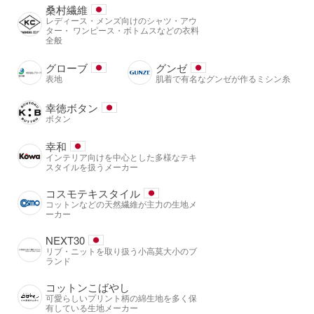
桑村繊維
レディース・メンズ向けのシャツ・アウ
ター・ ワンピース・ボトムスなどの衣料
全般
グローブ
グンゼ
表地
肌着で有名なグンゼが作るミシン糸
幸徳ボタン
ボタン
幸和
インテリア向けを中心とした多様なテキ
スタイルを扱うメーカー
コスモテキスタイル
コットンなどの天然繊維が主力の生地メ
ーカー
NEXT30
リブ・ニットを取り扱う小高莫大小のブ
ランド
コットンこばやし
可愛らしいプリント柄の綿生地を多く保
有している生地メーカー