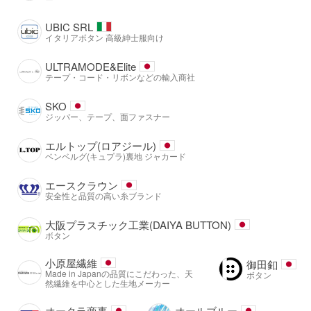
UBIC SRL
イタリアボタン 高級紳士服向け
ULTRAMODE&Elite
テープ・コード・リボンなどの輸入商社
SKO
ジッパー、テープ、面ファスナー
エルトップ(ロアジール)
ベンベルグ(キュプラ)裏地 ジャカード
エースクラウン
安全性と品質の高い糸ブランド
大阪プラスチック工業(DAIYA BUTTON)
ボタン
小原屋繊維
御田釦
Made in Japanの品質にこだわった、天
ボタン
然繊維を中心とした生地メーカー
オークラ商事
オールブルー