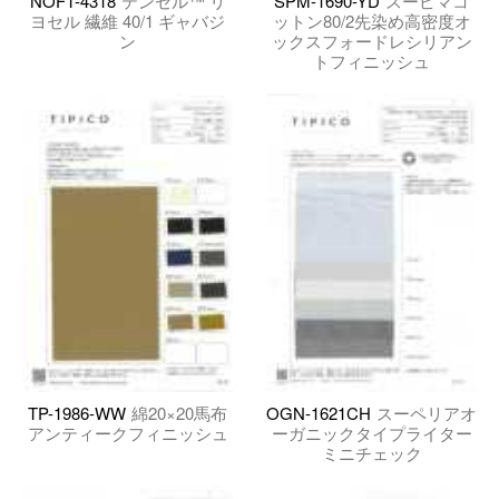
NOFT-4318
テンセル™ リ
SPM-1690-YD
スーピマコ
ヨセル 繊維 40/1 ギャバジ
ットン80/2先染め高密度オ
ン
ックスフォードレシリアン
トフィニッシュ
TP-1986-WW
綿20×20馬布
OGN-1621CH
スーペリアオ
アンティークフィニッシュ
ーガニックタイプライター
ミニチェック