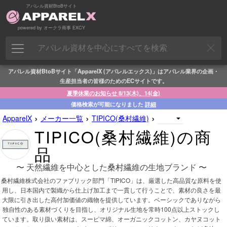
アパレル資材BtoBサイト
powered by オークラ商事 EXCY
アパレル資材BtoBサイト「ApparelX (アパレルエックス)」はアパレル業界の企画・
生産担当者の皆様のためのECサイトです。
夏季休業のお知らせ 8/13(木)、14(金)
価格検索が可能になりました
詳細
›
›
›
ApparelX
メーカー一覧
TIPICO(桑村繊維)
TIPICO(桑村繊維)の商
品
〜 天然繊維を中心とした桑村繊維の生地ブランド 〜
桑村繊維株式会社のファブリック部門「TIPICO」は、厳選した高品質な原料を使
用し、日本国内で製織から仕上げ加工まで一貫して行うことで、素材の良さを最
大限に引き出した高付加価値の織物を提供しています。ベーシックでありながら
独自性のある素材づくりを目指し、オリジナル生地を常時100点以上ストックし
ています。取り扱い素材は、スーピマ綿、オーガニックコットン、カヤヌコット