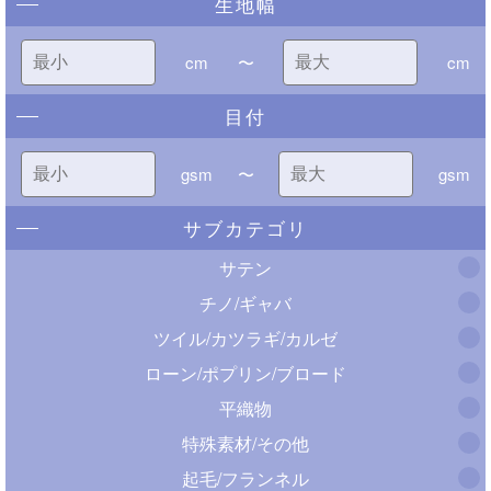
生地幅
cm
〜
cm
目付
gsm
〜
gsm
サブカテゴリ
サテン
チノ/ギャバ
ツイル/カツラギ/カルゼ
ローン/ポプリン/ブロード
平織物
特殊素材/その他
起毛/フランネル