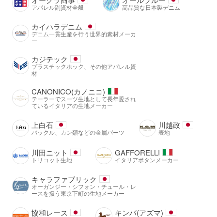
アパレル副資材全般
高品質な日本製デニム
カイハラデニム
デニム一貫生産を行う世界的素材メーカ
ー
カジテック
プラスチックホック、その他アパレル資
材
CANONICO(カノニコ)
テーラーでスーツ生地として長年愛され
ているイタリアの生地メーカー
上白石
川越政
バックル、カン類などの金属パーツ
表地
川田ニット
GAFFORELLI
トリコット生地
イタリアボタンメーカー
キャラファブリック
オーガンジー・シフォン・チュール・レ
ースを扱う東京下町の生地メーカー
協和レース
キンバ(アズマ)