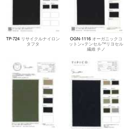
TP-724
リサイクルナイロン
OGN-1116
オーガニックコ
タフタ
ットン×テンセル™リヨセル
繊維 チノ