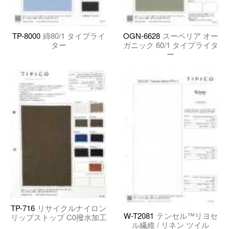
TP-8000
綿80/1 タイプライ
OGN-6628
スーペリア オー
ター
ガニック 60/1 タイプライタ
ー
TP-716
リサイクルナイロン
W-T2081
テンセル™リヨセ
リップストップ C0撥水加工
ル繊維 / リネン ツイル