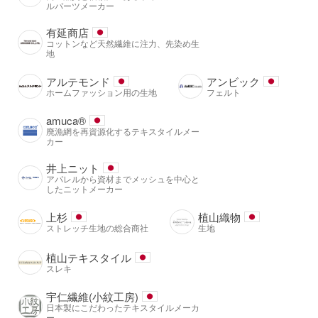
ルパーツメーカー
有延商店
コットンなど天然繊維に注力、先染め生
地
アルテモンド
アンビック
ホームファッション用の生地
フェルト
amuca®️
廃漁網を再資源化するテキスタイルメー
カー
井上ニット
アパレルから資材までメッシュを中心と
したニットメーカー
上杉
植山織物
ストレッチ生地の総合商社
生地
植山テキスタイル
スレキ
宇仁繊維(小紋工房)
日本製にこだわったテキスタイルメーカ
ー