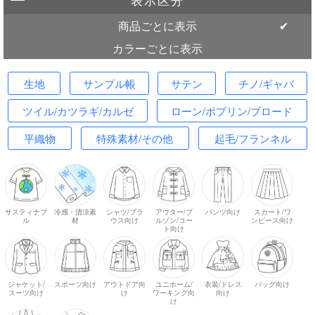
商品ごとに表示
カラーごとに表示
生地
サンプル帳
サテン
チノ/ギャバ
ツイル/カツラギ/カルゼ
ローン/ポプリン/ブロード
平織物
特殊素材/その他
起毛/フランネル
サスティナブ
冷感・清涼素
シャツ/ブラ
アウター/ブ
パンツ向け
スカート/ワ
ル
材
ウス向け
ルゾン/コー
ンピース向け
ト向け
ジャケット/
スポーツ向け
アウトドア向
ユニホーム/
衣装/ドレス
バッグ向け
スーツ向け
け
ワーキング向
向け
け