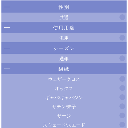
性別
共通
使用用途
汎用
シーズン
通年
組織
ウェザークロス
オックス
ギャバ/ギャバジン
サテン/朱子
サージ
スウェード/スエード