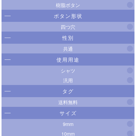
樹脂ボタン
ボタン形状
四つ穴
性別
共通
使用用途
シャツ
汎用
タグ
送料無料
サイズ
9mm
10mm