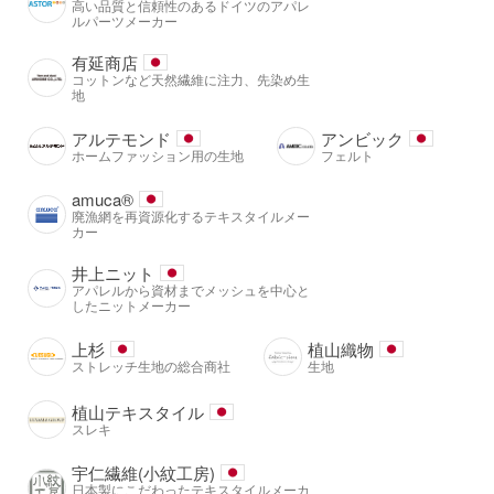
高い品質と信頼性のあるドイツのアパレ
ルパーツメーカー
有延商店
コットンなど天然繊維に注力、先染め生
地
アルテモンド
アンビック
ホームファッション用の生地
フェルト
amuca®️
廃漁網を再資源化するテキスタイルメー
カー
井上ニット
アパレルから資材までメッシュを中心と
したニットメーカー
上杉
植山織物
ストレッチ生地の総合商社
生地
植山テキスタイル
スレキ
宇仁繊維(小紋工房)
日本製にこだわったテキスタイルメーカ