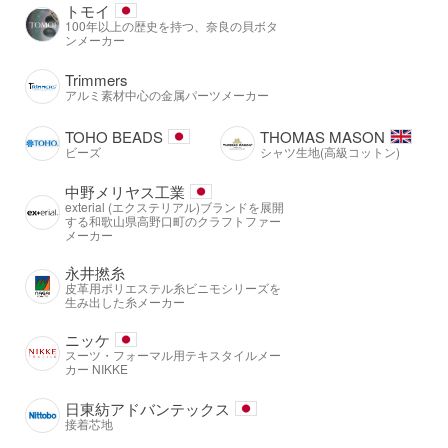
トモイ
100年以上の歴史を持つ、奈良の貝ボタ
ンメーカー
Trimmers
アルミ素材中心の金属パーツメーカー
TOHO BEADS
THOMAS MASON
ビーズ
シャツ生地(高級コットン)
中野メリヤス工業
exterial (エクステリアル)ブランドを展開
する和歌山県高野口町のクラフトファー
メーカー
永井撚糸
皮革用ポリエステル糸ビニモシリーズを
生み出した糸メーカー
ニッケ
スーツ・フォーマル用テキスタイルメー
カー NIKKE
日東紡アドバンテックス
接着芯地