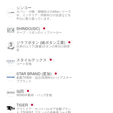
シンコー
カバン・小物・袋物向けのalbaシリーズ
や、インテリア・内装向けの合皮などを
中心に取り扱っています。
SHINDO(SIC)
テープ・リボンのトップメーカー
ジラフボタン (綾ボタン工業)
日本のユリア(尿素)ボタンの草分け的存
在
スタイルテックス
コート生地
STAR BRAND (星加)
創業70周年・設立35周年のバイアステー
プブランド
仙田
SENDA 帆布・バッグ生地
TIGER
アウトドア・サバイバルギア全般ブラン
ド【TIGER】ブランドの本格派コード類