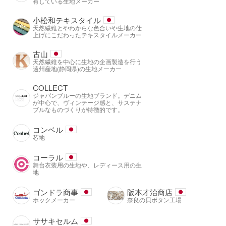
有している生地メーカー
小松和テキスタイル
天然繊維とやわからな色合いや生地の仕
上げにこだわったテキスタイルメーカー
古山
天然繊維を中心に生地の企画製造を行う
遠州産地(静岡県)の生地メーカー
COLLECT
ジャパンブルーの生地ブランド。デニム
が中心で、ヴィンテージ感と、サステナ
ブルなものづくりが特徴的です。
コンベル
芯地
コーラル
舞台衣装用の生地や、レディース用の生
地
ゴンドラ商事
阪本才治商店
ホックメーカー
奈良の貝ボタン工場
ササキセルム