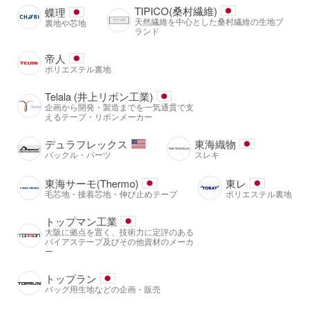
TIPICO(桑村繊維)
蝶理
天然繊維を中心とした桑村繊維の生地ブ
裏地や芯地
ランド
帝人
ポリエステル裏地
Telala (井上リボン工業)
企画から開発・製造までを一気通貫で支
えるテープ・リボンメーカー
デュラフレックス
東海織物
バックル・パーツ
スレキ
東海サーモ(Thermo)
東レ
毛芯地・接着芯地・伸び止めテープ
ポリエステル裏地
トップマン工業
大阪に拠点を置く、技術力に定評のある
バイアステープ及びその他資材のメーカ
ー
トップラン
バッグ用生地などの企画・販売