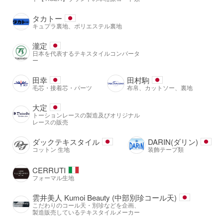
タカトー
キュプラ裏地、ポリエステル裏地
瀧定
日本を代表するテキスタイルコンバータ
ー
田幸
田村駒
毛芯・接着芯・パーツ
布帛、カットソー、裏地
大定
トーションレースの製造及びオリジナル
レースの販売
ダックテキスタイル
DARIN(ダリン)
コットン 生地
装飾テープ類
CERRUTI
フォーマル生地
雲井美人 Kumoi Beauty (中部別珍コール天)
こだわりのコール天・別珍などを企画、
製造販売しているテキスタイルメーカー