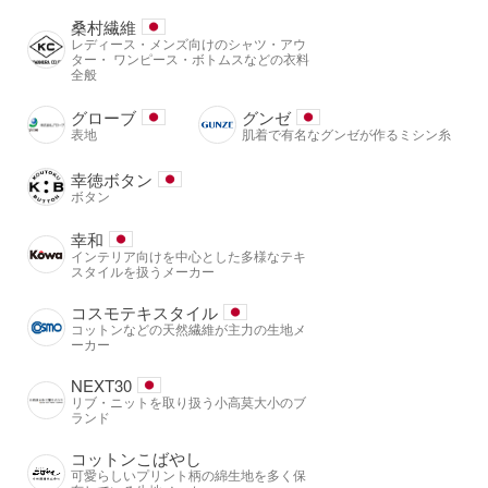
桑村繊維
レディース・メンズ向けのシャツ・アウ
ター・ ワンピース・ボトムスなどの衣料
全般
グローブ
グンゼ
表地
肌着で有名なグンゼが作るミシン糸
幸徳ボタン
ボタン
幸和
インテリア向けを中心とした多様なテキ
スタイルを扱うメーカー
コスモテキスタイル
コットンなどの天然繊維が主力の生地メ
ーカー
NEXT30
リブ・ニットを取り扱う小高莫大小のブ
ランド
コットンこばやし
可愛らしいプリント柄の綿生地を多く保