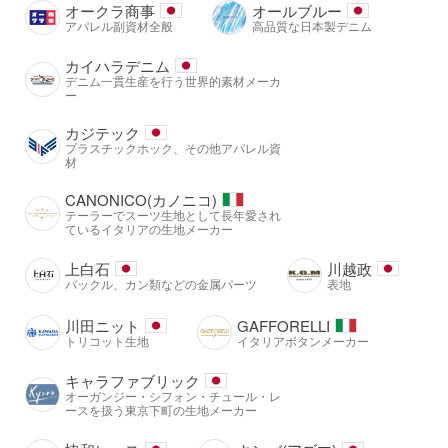
オークラ商事
オールブルー
アパレル副資材全般
高品質な日本製デニム
カイハラデニム
デニム一貫生産を行う世界的素材メーカ
ー
カジテック
プラスチックホック、その他アパレル資
材
CANONICO(カノニコ)
テーラーでスーツ生地として長年愛され
ているイタリアの生地メーカー
上白石
川越政
バックル、カン類などの金属パーツ
表地
川田ニット
GAFFORELLI
トリコット生地
イタリアボタンメーカー
キャラファブリック
オーガンジー・シフォン・チュール・レ
ースを扱う東京下町の生地メーカー