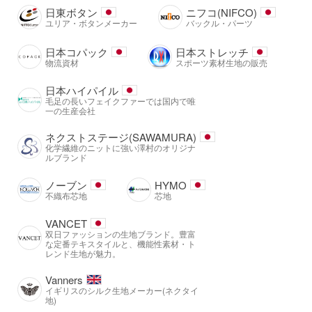
日東ボタン
ニフコ(NIFCO)
ユリア・ボタンメーカー
バックル・パーツ
日本コパック
日本ストレッチ
物流資材
スポーツ素材生地の販売
日本ハイパイル
毛足の長いフェイクファーでは国内で唯
一の生産会社
ネクストステージ(SAWAMURA)
化学繊維のニットに強い澤村のオリジナ
ルブランド
ノーブン
HYMO
不織布芯地
芯地
VANCET
双日ファッションの生地ブランド。豊富
な定番テキスタイルと、機能性素材・ト
レンド生地が魅力。
Vanners
イギリスのシルク生地メーカー(ネクタイ
地)