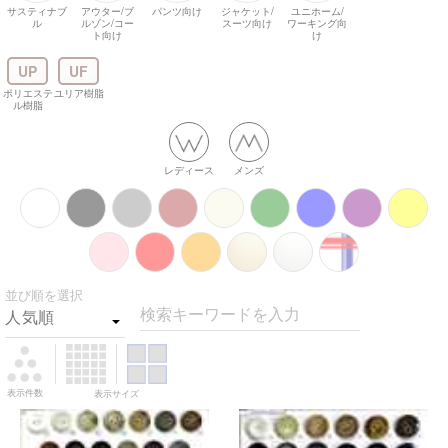
サスティナブ
アウター/ブ
パンツ向け
ジャケット/
ユニホーム/
ル
ルゾン/コー
スーツ向け
ワーキング向
ト向け
け
UP
UF
ポリエステ
ユリア樹脂
ル樹脂
レディース
メンズ
並び順を選択
検索キーワードを入力
表示件数
表示サイズ