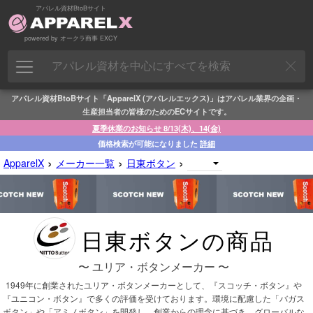
アパレル資材BtoBサイト
powered by オークラ商事 EXCY
アパレル資材BtoBサイト「ApparelX (アパレルエックス)」はアパレル業界の企画・
生産担当者の皆様のためのECサイトです。
夏季休業のお知らせ 8/13(木)、14(金)
価格検索が可能になりました
詳細
›
›
›
ApparelX
メーカー一覧
日東ボタン
日東ボタンの商品
〜 ユリア・ボタンメーカー 〜
1949年に創業されたユリア・ボタンメーカーとして、『スコッチ・ボタン』や
『ユニコン・ボタン』で多くの評価を受けております。環境に配慮した「バガス
ボタン」や「アミノボタン」を開発し、創業からの理念に基づき、グローバルな