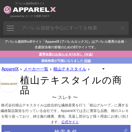
アパレル資材BtoBサイト
powered by オークラ商事 EXCY
アパレル資材BtoBサイト「ApparelX (アパレルエックス)」はアパレル業界の企画・
生産担当者の皆様のためのECサイトです。
夏季休業のお知らせ 8/13(木)、14(金)
価格検索が可能になりました
詳細
›
›
›
ApparelX
メーカー一覧
植山テキスタイル
植山テキスタイルの商
品
〜 スレキ 〜
株式会社植山テキスタイルは総合的な繊維産業を行う「植山グループ」に属する
繊維製品製造を行っている会社です。ApparelXでは主に豊富な品数、柄のスレキ
を取り扱っており、紳士服の腰裏、裏地、見返し部分など様々用途にお使い頂け
ます。
公式サイト
検索条件