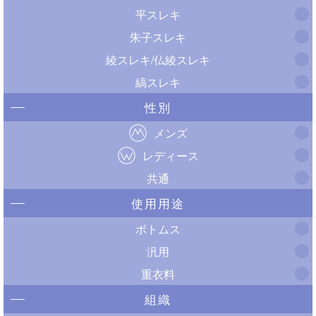
平スレキ
朱子スレキ
綾スレキ/仏綾スレキ
縞スレキ
性別
メンズ
レディース
共通
使用用途
ボトムス
汎用
重衣料
組織