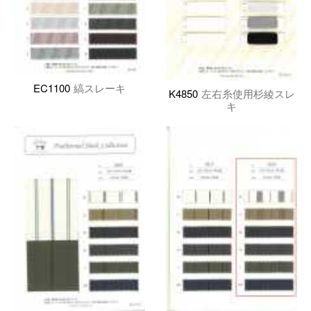
EC1100
縞スレーキ
K4850
左右糸使用杉綾スレ
キ