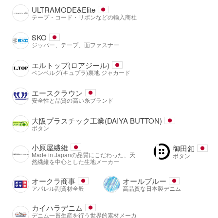
ULTRAMODE&Elite
テープ・コード・リボンなどの輸入商社
SKO
ジッパー、テープ、面ファスナー
エルトップ(ロアジール)
ベンベルグ(キュプラ)裏地 ジャカード
エースクラウン
安全性と品質の高い糸ブランド
大阪プラスチック工業(DAIYA BUTTON)
ボタン
小原屋繊維
御田釦
Made in Japanの品質にこだわった、天
ボタン
然繊維を中心とした生地メーカー
オークラ商事
オールブルー
アパレル副資材全般
高品質な日本製デニム
カイハラデニム
デニム一貫生産を行う世界的素材メーカ