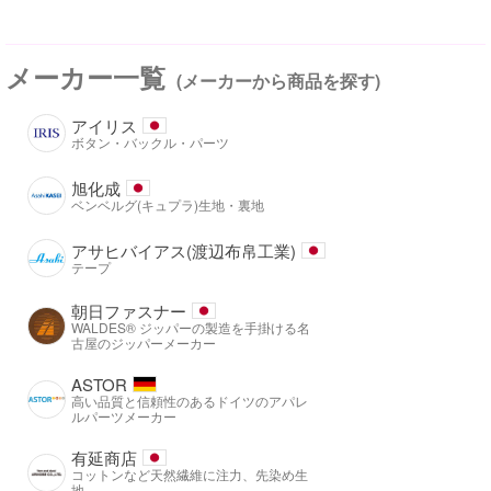
メーカー一覧
(メーカーから商品を探す)
アイリス
ボタン・バックル・パーツ
旭化成
ベンベルグ(キュプラ)生地・裏地
アサヒバイアス(渡辺布帛工業)
テープ
朝日ファスナー
WALDES® ジッパーの製造を手掛ける名
古屋のジッパーメーカー
ASTOR
高い品質と信頼性のあるドイツのアパレ
ルパーツメーカー
有延商店
コットンなど天然繊維に注力、先染め生
地