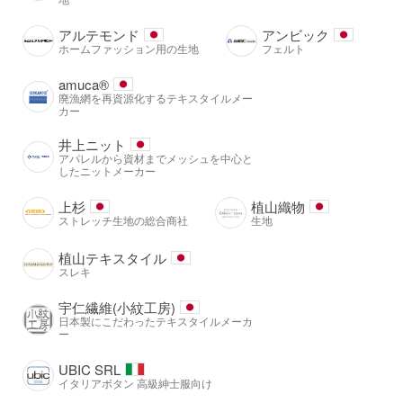
アルテモンド
アンビック
ホームファッション用の生地
フェルト
amuca®️
廃漁網を再資源化するテキスタイルメー
カー
井上ニット
アパレルから資材までメッシュを中心と
したニットメーカー
上杉
植山織物
ストレッチ生地の総合商社
生地
植山テキスタイル
スレキ
宇仁繊維(小紋工房)
日本製にこだわったテキスタイルメーカ
ー
UBIC SRL
イタリアボタン 高級紳士服向け