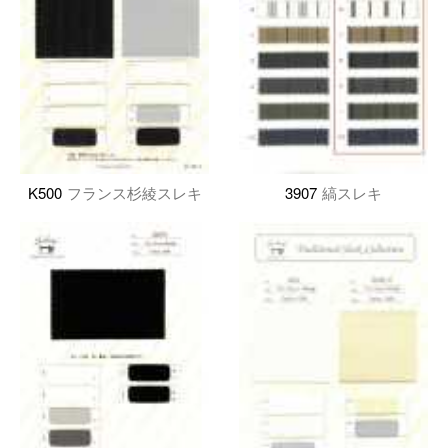
K500
フランス杉綾スレキ
3907
縞スレキ