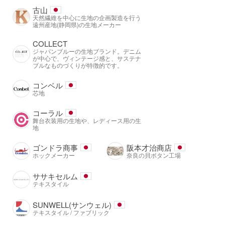
古山
天然繊維を中心に生地の企画製造を行う
遠州産地(静岡県)の生地メーカー
COLLECT
ジャパンブルーの生地ブランド。デニム
が中心で、ヴィンテージ感と、サステナ
ブルなものづくりが特徴的です。
コンベル
芯地
コーラル
舞台衣装用の生地や、レディース用の生
地
ゴンドラ商事
阪本才治商店
ホックメーカー
奈良の貝ボタン工場
ササキセルム
テキスタイル
SUNWELL(サンウェル)
テキスタイル / ファブリック