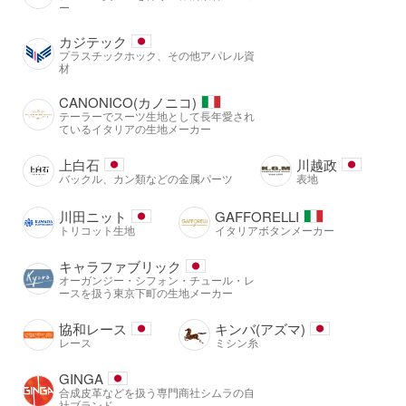
ー
カジテック
プラスチックホック、その他アパレル資
材
CANONICO(カノニコ)
テーラーでスーツ生地として長年愛され
ているイタリアの生地メーカー
上白石
川越政
バックル、カン類などの金属パーツ
表地
川田ニット
GAFFORELLI
トリコット生地
イタリアボタンメーカー
キャラファブリック
オーガンジー・シフォン・チュール・レ
ースを扱う東京下町の生地メーカー
協和レース
キンバ(アズマ)
レース
ミシン糸
GINGA
合成皮革などを扱う専門商社シムラの自
社ブランド