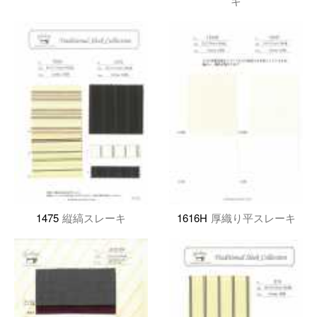
キ
1475
縦縞スレーキ
1616H
厚織り平スレーキ