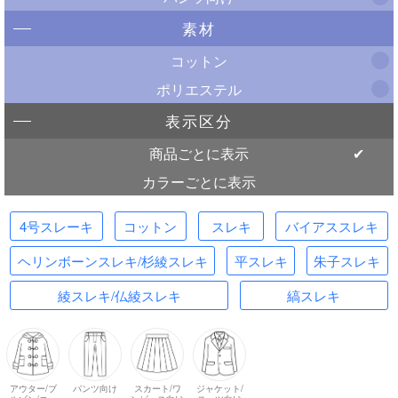
素材
コットン
ポリエステル
表示区分
商品ごとに表示
カラーごとに表示
4号スレーキ
コットン
スレキ
バイアススレキ
ヘリンボーンスレキ/杉綾スレキ
平スレキ
朱子スレキ
綾スレキ/仏綾スレキ
縞スレキ
アウター/ブ
パンツ向け
スカート/ワ
ジャケット/