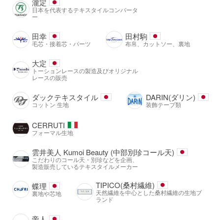
瀧定
日本を代表するテキスタイルコンバータ
ー
田幸
田村駒
毛芯・接着芯・パーツ
布帛、カットソー、裏地
大定
トーションレースの製造及びオリジナル
レースの販売
ダックテキスタイル
DARIN(ダリン)
コットン 生地
装飾テープ類
CERRUTI
フォーマル生地
雲井美人 Kumoi Beauty (中部別珍コール天)
こだわりのコール天・別珍などを企画、
製造販売しているテキスタイルメーカー
TIPICO(桑村繊維)
蝶理
天然繊維を中心とした桑村繊維の生地ブ
裏地や芯地
ランド
帝人