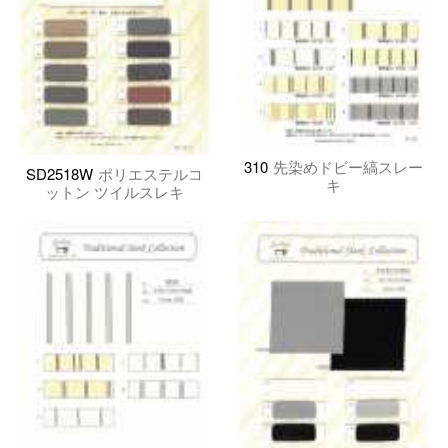
310
先染めドビー縞スレー
SD2518W
ポリエステルコ
キ
ットン ツイルスレキ