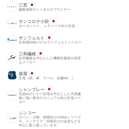
三景
服飾資材のトータルサプライヤー
サンコロナ小田
オーガンジー、 レディース向け生地
サンフェルト
日本国内No.1のカラーフェルトメーカー
三和繊維
化学繊維を中心とした機能性素材が得意
なメーカー
柴屋
生地（綿、麻、ウール、合繊etc…）
シャンブレー
先染めのシャツ生地を中心とした天然繊
維に強い東京のカジュアル向け生地メー
カー
シンコー
カバン・小物・袋物向けのalbaシリーズ
や、インテリア・内装向けの合皮などを
中心に取り扱っています。