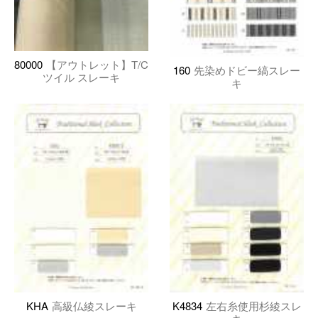
80000
【アウトレット】T/C
160
先染めドビー縞スレー
ツイル スレーキ
キ
KHA
高級仏綾スレーキ
K4834
左右糸使用杉綾スレ