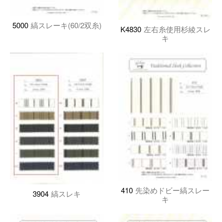
5000
縞スレーキ(60/2双糸)
K4830
左右糸使用杉綾スレ
キ
410
先染めドビー縞スレー
3904
縞スレキ
キ