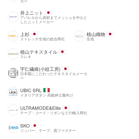
カー
井上ニット
アパレルから資材までメッシュを中心と
したニットメーカー
上杉
植山織物
ストレッチ生地の総合商社
生地
植山テキスタイル
スレキ
宇仁繊維(小紋工房)
日本製にこだわったテキスタイルメーカ
ー
UBIC SRL
イタリアボタン 高級紳士服向け
ULTRAMODE&Elite
テープ・コード・リボンなどの輸入商社
SKO
ジッパー、テープ、面ファスナー