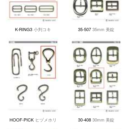
K-RING3
小判コキ
35-507
35mm 美錠
HOOF-PICK
ヒヅメホリ
30-408
30mm 美錠