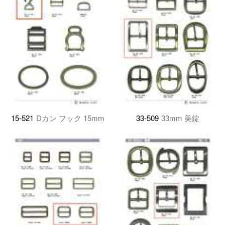
15-521
Dカン フック 15mm
33-509
33mm 美錠