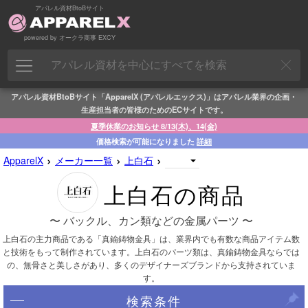
アパレル資材BtoBサイト
powered by オークラ商事 EXCY
アパレル資材BtoBサイト「ApparelX (アパレルエックス)」はアパレル業界の企画・
生産担当者の皆様のためのECサイトです。
夏季休業のお知らせ 8/13(木)、14(金)
価格検索が可能になりました
詳細
›
›
›
ApparelX
メーカー一覧
上白石
上白石の商品
〜 バックル、カン類などの金属パーツ 〜
上白石の主力商品である「真鍮鋳物金具」は、業界内でも有数な商品アイテム数
と技術をもって制作されています。上白石のパーツ類は、真鍮鋳物金具ならでは
の、無骨さと美しさがあり、多くのデザイナーズブランドから支持されていま
す。
検索条件