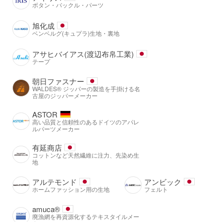
ボタン・バックル・パーツ
旭化成
ベンベルグ(キュプラ)生地・裏地
アサヒバイアス(渡辺布帛工業)
テープ
朝日ファスナー
WALDES® ジッパーの製造を手掛ける名
古屋のジッパーメーカー
ASTOR
高い品質と信頼性のあるドイツのアパレ
ルパーツメーカー
有延商店
コットンなど天然繊維に注力、先染め生
地
アルテモンド
アンビック
ホームファッション用の生地
フェルト
amuca®️
廃漁網を再資源化するテキスタイルメー