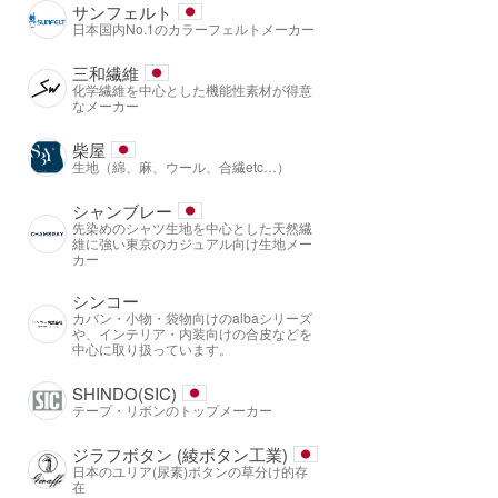
サンフェルト
日本国内No.1のカラーフェルトメーカー
三和繊維
化学繊維を中心とした機能性素材が得意
なメーカー
柴屋
生地（綿、麻、ウール、合繊etc…）
シャンブレー
先染めのシャツ生地を中心とした天然繊
維に強い東京のカジュアル向け生地メー
カー
シンコー
カバン・小物・袋物向けのalbaシリーズ
や、インテリア・内装向けの合皮などを
中心に取り扱っています。
SHINDO(SIC)
テープ・リボンのトップメーカー
ジラフボタン (綾ボタン工業)
日本のユリア(尿素)ボタンの草分け的存
在