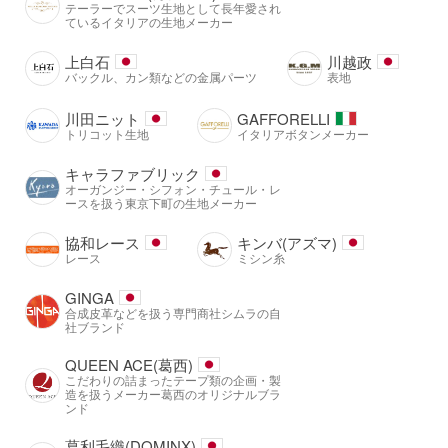
テーラーでスーツ生地として長年愛され
ているイタリアの生地メーカー
上白石
川越政
バックル、カン類などの金属パーツ
表地
川田ニット
GAFFORELLI
トリコット生地
イタリアボタンメーカー
キャラファブリック
オーガンジー・シフォン・チュール・レ
ースを扱う東京下町の生地メーカー
協和レース
キンバ(アズマ)
レース
ミシン糸
GINGA
合成皮革などを扱う専門商社シムラの自
社ブランド
QUEEN ACE(葛西)
こだわりの詰まったテープ類の企画・製
造を扱うメーカー葛西のオリジナルブラ
ンド
葛利毛織(DOMINX)