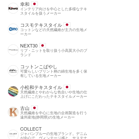
幸和
インテリア向けを中心とした多様なテキ
スタイルを扱うメーカー
コスモテキスタイル
コットンなどの天然繊維が主力の生地メ
ーカー
NEXT30
リブ・ニットを取り扱う小高莫大小のブ
ランド
コットンこばやし
可愛らしいプリント柄の綿生地を多く保
有している生地メーカー
小松和テキスタイル
天然繊維とやわからな色合いや生地の仕
上げにこだわったテキスタイルメーカー
古山
天然繊維を中心に生地の企画製造を行う
遠州産地(静岡県)の生地メーカー
COLLECT
ジャパンブルーの生地ブランド。デニム
が中心で、ヴィンテージ感と、サステナ