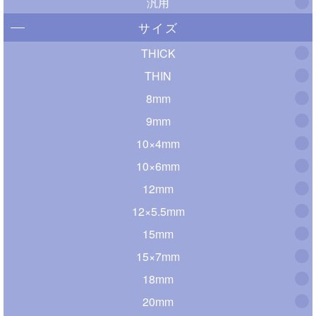
汎用
サイズ
THICK
THIN
8mm
9mm
10×4mm
10×6mm
12mm
12×5.5mm
15mm
15×7mm
18mm
20mm