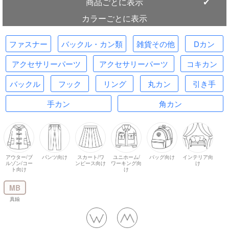
商品ごとに表示
カラーごとに表示
ファスナー
バックル・カン類
雑貨その他
Dカン
アクセサリーパーツ
アクセサリーパーツ
コキカン
バックル
フック
リング
丸カン
引き手
手カン
角カン
アウター/ブ
パンツ向け
スカート/ワ
ユニホーム/
バッグ向け
インテリア向
ルゾン/コー
ンピース向け
ワーキング向
け
ト向け
け
MB
真鍮