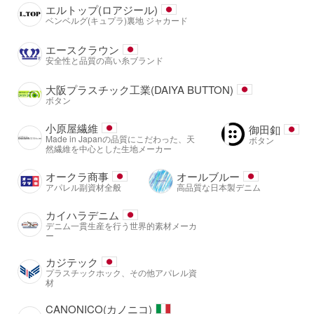
エルトップ(ロアジール)
ベンベルグ(キュプラ)裏地 ジャカード
エースクラウン
安全性と品質の高い糸ブランド
大阪プラスチック工業(DAIYA BUTTON)
ボタン
小原屋繊維
御田釦
Made in Japanの品質にこだわった、天
ボタン
然繊維を中心とした生地メーカー
オークラ商事
オールブルー
アパレル副資材全般
高品質な日本製デニム
カイハラデニム
デニム一貫生産を行う世界的素材メーカ
ー
カジテック
プラスチックホック、その他アパレル資
材
CANONICO(カノニコ)