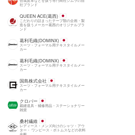
合成皮革などを扱う専門商社シムラの自
社ブランド
QUEEN ACE(葛西)
こだわりの詰まったテープ類の企画・製
造を扱うメーカー葛西のオリジナルブラ
ンド
葛利毛織(DOMINX)
スーツ・フォーマル用テキスタイルメー
カー
葛利毛織(DOMINX)
スーツ・フォーマル用テキスタイルメー
カー
国島株式会社
スーツ・フォーマル用テキスタイルメー
カー
クロバー
裁縫道具・補修用品・ステーショナリー
雑貨
桑村繊維
レディース・メンズ向けのシャツ・アウ
ター・ ワンピース・ボトムスなどの衣料
全般