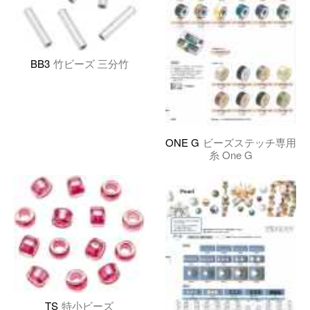
BB3
竹ビーズ 三分竹
ONE G
ビーズステッチ専用
糸 One G
TS
特小ビーズ