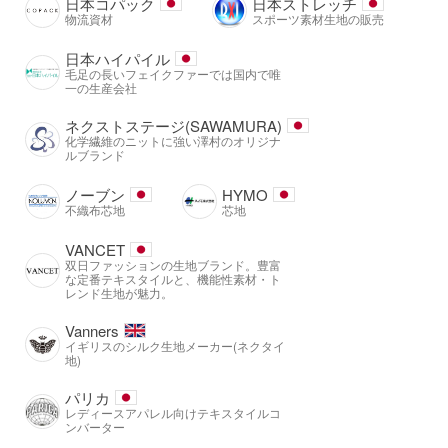
日本コパック
日本ストレッチ
物流資材
スポーツ素材生地の販売
日本ハイパイル
毛足の長いフェイクファーでは国内で唯
一の生産会社
ネクストステージ(SAWAMURA)
化学繊維のニットに強い澤村のオリジナ
ルブランド
ノーブン
HYMO
不織布芯地
芯地
VANCET
双日ファッションの生地ブランド。豊富
な定番テキスタイルと、機能性素材・ト
レンド生地が魅力。
Vanners
イギリスのシルク生地メーカー(ネクタイ
地)
パリカ
レディースアパレル向けテキスタイルコ
ンバーター