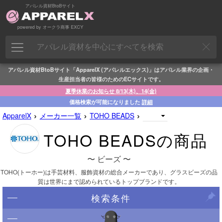
アパレル資材BtoBサイト
powered by オークラ商事 EXCY
アパレル資材BtoBサイト「ApparelX (アパレルエックス)」はアパレル業界の企画・
生産担当者の皆様のためのECサイトです。
夏季休業のお知らせ 8/13(木)、14(金)
価格検索が可能になりました
詳細
›
›
›
ApparelX
メーカー一覧
TOHO BEADS
TOHO BEADSの商品
〜 ビーズ 〜
TOHO(トーホー)は手芸材料、服飾資材の総合メーカーであり、グラスビーズの品
質は世界にまで認められているトップブランドです。
検索条件