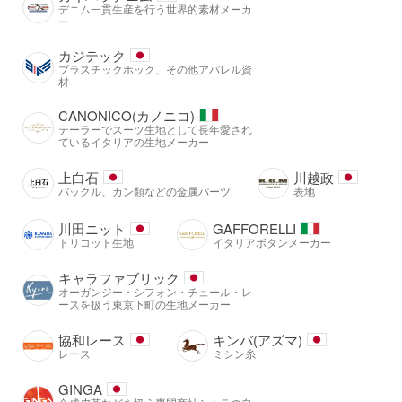
デニム一貫生産を行う世界的素材メーカ
ー
カジテック
プラスチックホック、その他アパレル資
材
CANONICO(カノニコ)
テーラーでスーツ生地として長年愛され
ているイタリアの生地メーカー
上白石
川越政
バックル、カン類などの金属パーツ
表地
川田ニット
GAFFORELLI
トリコット生地
イタリアボタンメーカー
キャラファブリック
オーガンジー・シフォン・チュール・レ
ースを扱う東京下町の生地メーカー
協和レース
キンバ(アズマ)
レース
ミシン糸
GINGA