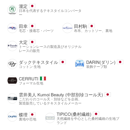
瀧定
日本を代表するテキスタイルコンバータ
ー
田幸
田村駒
毛芯・接着芯・パーツ
布帛、カットソー、裏地
大定
トーションレースの製造及びオリジナル
レースの販売
ダックテキスタイル
DARIN(ダリン)
コットン 生地
装飾テープ類
CERRUTI
フォーマル生地
雲井美人 Kumoi Beauty (中部別珍コール天)
こだわりのコール天・別珍などを企画、
製造販売しているテキスタイルメーカー
TIPICO(桑村繊維)
蝶理
天然繊維を中心とした桑村繊維の生地ブ
裏地や芯地
ランド