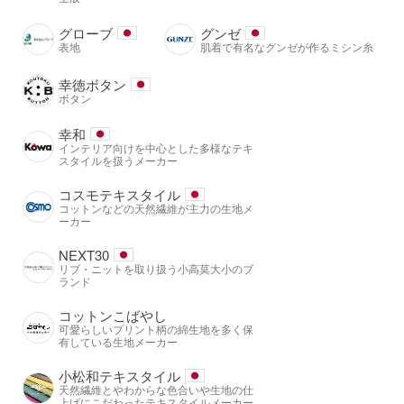
グローブ
グンゼ
表地
肌着で有名なグンゼが作るミシン糸
幸徳ボタン
ボタン
幸和
インテリア向けを中心とした多様なテキ
スタイルを扱うメーカー
コスモテキスタイル
コットンなどの天然繊維が主力の生地メ
ーカー
NEXT30
リブ・ニットを取り扱う小高莫大小のブ
ランド
コットンこばやし
可愛らしいプリント柄の綿生地を多く保
有している生地メーカー
小松和テキスタイル
天然繊維とやわからな色合いや生地の仕
上げにこだわったテキスタイルメーカー