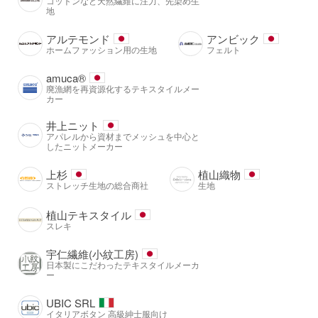
コットンなど天然繊維に注力、先染め生
地
アルテモンド
アンビック
ホームファッション用の生地
フェルト
amuca®️
廃漁網を再資源化するテキスタイルメー
カー
井上ニット
アパレルから資材までメッシュを中心と
したニットメーカー
上杉
植山織物
ストレッチ生地の総合商社
生地
植山テキスタイル
スレキ
宇仁繊維(小紋工房)
日本製にこだわったテキスタイルメーカ
ー
UBIC SRL
イタリアボタン 高級紳士服向け