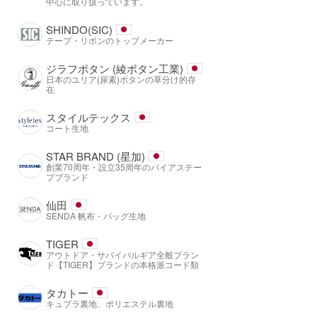
中心に取り扱っています。
SHINDO(SIC)
テープ・リボンのトップメーカー
ジラフボタン (綾ボタン工業)
日本のユリア(尿素)ボタンの草分け的存
在
スタイルテックス
コート生地
STAR BRAND (星加)
創業70周年・設立35周年のバイアステー
プブランド
仙田
SENDA 帆布・バッグ生地
TIGER
アウトドア・サバイバルギア全般ブラン
ド【TIGER】ブランドの本格派コード類
タカトー
キュプラ裏地、ポリエステル裏地