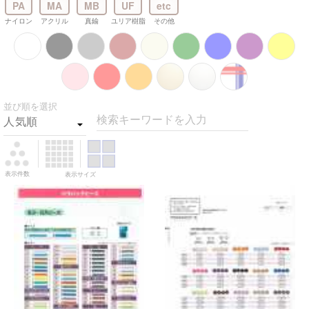
PA
MA
MB
UF
etc
ナイロン
アクリル
真鍮
ユリア樹脂
その他
並び順を選択
検索キーワードを入力
表示件数
表示サイズ