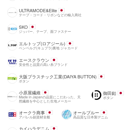
ULTRAMODE&Elite
テープ・コード・リボンなどの輸入商社
SKO
ジッパー、テープ、面ファスナー
エルトップ(ロアジール)
ベンベルグ(キュプラ)裏地 ジャカード
エースクラウン
安全性と品質の高い糸ブランド
大阪プラスチック工業(DAIYA BUTTON)
ボタン
小原屋繊維
御田釦
Made in Japanの品質にこだわった、天
ボタン
然繊維を中心とした生地メーカー
オークラ商事
オールブルー
アパレル副資材全般
高品質な日本製デニム
カイハラデニム