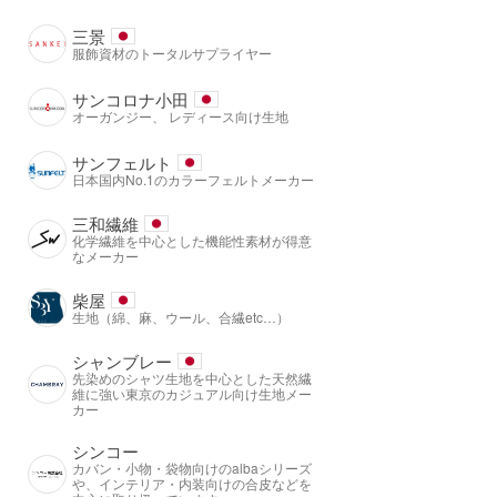
三景
服飾資材のトータルサプライヤー
サンコロナ小田
オーガンジー、 レディース向け生地
サンフェルト
日本国内No.1のカラーフェルトメーカー
三和繊維
化学繊維を中心とした機能性素材が得意
なメーカー
柴屋
生地（綿、麻、ウール、合繊etc…）
シャンブレー
先染めのシャツ生地を中心とした天然繊
維に強い東京のカジュアル向け生地メー
カー
シンコー
カバン・小物・袋物向けのalbaシリーズ
や、インテリア・内装向けの合皮などを