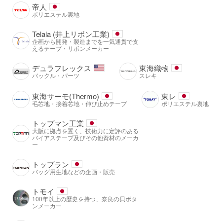
帝人
ポリエステル裏地
Telala (井上リボン工業)
企画から開発・製造までを一気通貫で支
えるテープ・リボンメーカー
デュラフレックス
東海織物
バックル・パーツ
スレキ
東海サーモ(Thermo)
東レ
毛芯地・接着芯地・伸び止めテープ
ポリエステル裏地
トップマン工業
大阪に拠点を置く、技術力に定評のある
バイアステープ及びその他資材のメーカ
ー
トップラン
バッグ用生地などの企画・販売
トモイ
100年以上の歴史を持つ、奈良の貝ボタ
ンメーカー