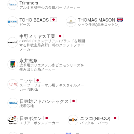
Trimmers
アルミ素材中心の金属パーツメーカー
TOHO BEADS
THOMAS MASON
ビーズ
シャツ生地(高級コットン)
中野メリヤス工業
exterial (エクステリアル)ブランドを展開
する和歌山県高野口町のクラフトファー
メーカー
永井撚糸
皮革用ポリエステル糸ビニモシリーズを
生み出した糸メーカー
ニッケ
スーツ・フォーマル用テキスタイルメー
カー NIKKE
日東紡アドバンテックス
接着芯地
日東ボタン
ニフコ(NIFCO)
ユリア・ボタンメーカー
バックル・パーツ