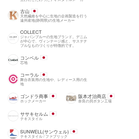
古山
天然繊維を中心に生地の企画製造を行う
遠州産地(静岡県)の生地メーカー
COLLECT
ジャパンブルーの生地ブランド。デニム
が中心で、ヴィンテージ感と、サステナ
ブルなものづくりが特徴的です。
コンベル
芯地
コーラル
舞台衣装用の生地や、レディース用の生
地
ゴンドラ商事
阪本才治商店
ホックメーカー
奈良の貝ボタン工場
ササキセルム
テキスタイル
SUNWELL(サンウェル)
テキスタイル / ファブリック