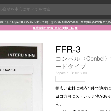
Bサイト「ApparelX (アパレルエックス)」はアパレル業界の企画・生産担当者の皆様のた
夏季休業のお知らせ 8/13(木)、14(金)
FFR-3
コンベル〈Conbe
ードタイプ
ApparelX ID:
1015383
幅広い素材に対応可能で適度に
ヨコ方向にストレッチ性があり
ん。