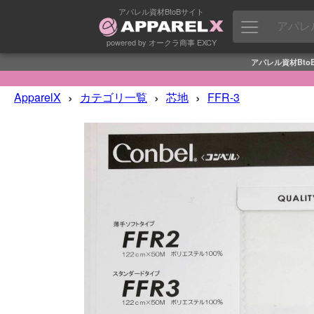
アパレル資材BtoBサイト
powered by オークラ商事 EXCY
アパレル資材Bto
›
›
›
ApparelX
カテゴリ一覧
芯地
FFR-3