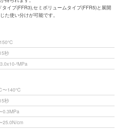
ドタイプ(FFR3),セミボリュームタイプ(FFR5)と展開
じた使い分けが可能です。
~150℃
15秒
3.0x10-²MPa
℃〜140℃
15秒
〜0.3MPa
〜25.0N/cm