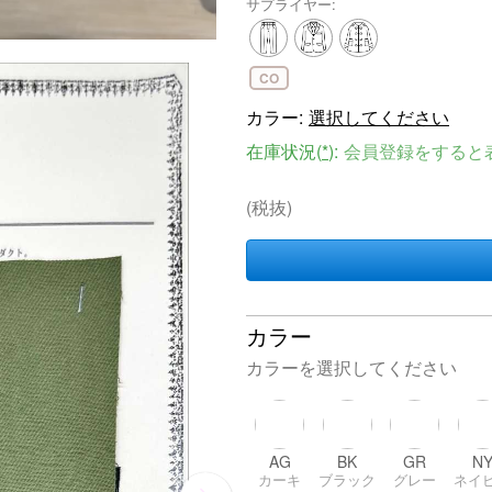
サプライヤー:
CO
カラー:
選択してください
在庫状況(
*
):
会員登録をすると
(税抜)
カラー
カラーを選択してください
AG
BK
GR
N
カーキ
ブラック
グレー
ネイ