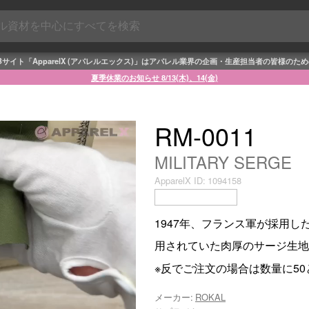
Bサイト「ApparelX (アパレルエックス)」はアパレル業界の企画・生産担当者の皆様のた
夏季休業のお知らせ 8/13(木)、14(金)
RM-0011
MILITARY SERGE
ApparelX ID:
1094158
1947年、フランス軍が採用した
用されていた肉厚のサージ生地
※反でご注文の場合は数量に5
メーカー:
ROKAL