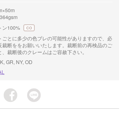
m×50m
364gsm
ン100%
CO
トごとに多少の色ブレの可能性がありますので、必
反裁断ををお願いいたします。裁断前の再検品のご
と、裁断後のクレームはご容赦下さい。
K, GR, NY, OD
AL