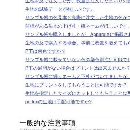
生地を反で注文したが、数量は注文したとおりの
生地の試験データが欲しいです。
サンプル帳の色見本と実際に注文した生地の色が
商標がある生地の下げ札・織ネームがほしいです
サンプル帳を購入しましたが、ApparelXに掲
生地の反で購入する場合、事前に巻数を教えても
P下は何色ですか？
サンプル帳に載せていない色の染色別注は可能で
P下の展開がない場合はプリントは出来ませんか
サンプル帳に織りネームと下札がついてましたが
生地にプリントをしてもらうことは可能ですか？
生地を指定したサイズにカットしてもらうことは
pertexの生地は手配可能ですか?
一般的な注意事項