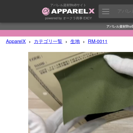
アパレル資材BtoBサイト
powered by オークラ商事 EXCY
アパレル資材Bto
›
›
›
ApparelX
カテゴリ一覧
生地
RM-0011