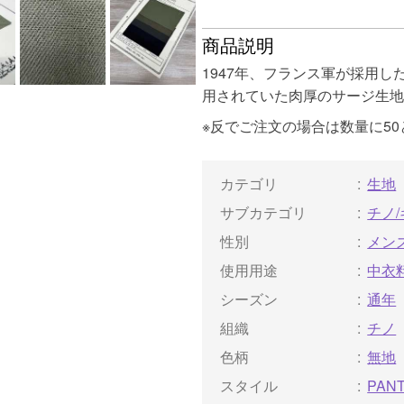
商品説明
1947年、フランス軍が採用した
用されていた肉厚のサージ生地
※反でご注文の場合は数量に5
カテゴリ
生地
サブカテゴリ
チノ
性別
メン
使用用途
中衣
シーズン
通年
組織
チノ
色柄
無地
スタイル
PAN