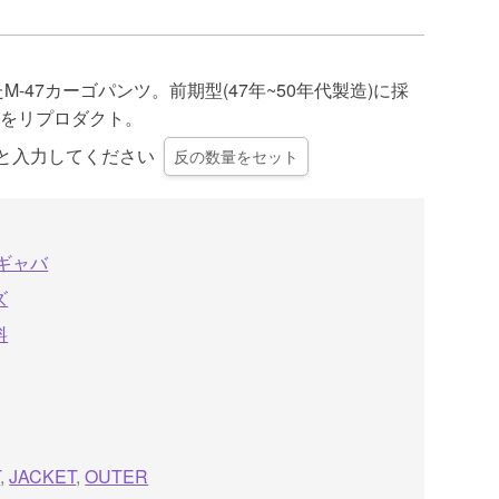
M-47カーゴパンツ。前期型(47年~50年代製造)に採
をリプロダクト。
0と入力してください
反の数量をセット
/ギャバ
ズ
料
T
,
JACKET
,
OUTER