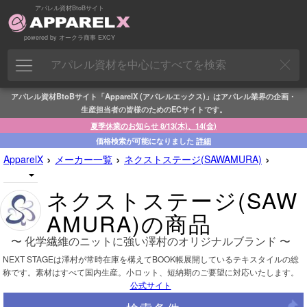
アパレル資材BtoBサイト
powered by オークラ商事 EXCY
アパレル資材BtoBサイト「ApparelX (アパレルエックス)」はアパレル業界の企画・
生産担当者の皆様のためのECサイトです。
夏季休業のお知らせ 8/13(木)、14(金)
価格検索が可能になりました
詳細
›
›
›
ApparelX
メーカー一覧
ネクストステージ(SAWAMURA)
ネクストステージ(SAW
AMURA)の商品
〜 化学繊維のニットに強い澤村のオリジナルブランド 〜
NEXT STAGEは澤村が常時在庫を構えてBOOK帳展開しているテキスタイルの総
称です。素材はすべて国内生産。小ロット、短納期のご要望に対応いたします。
公式サイト