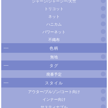
ジャージ/ジャージー/天竺
トリコット
ネット
ハニカム
パワーネット
不織布
色柄
無地
タグ
廃番予定
スタイル
アウター/ブルゾン/コート向け
インナー向け
サスティナブル