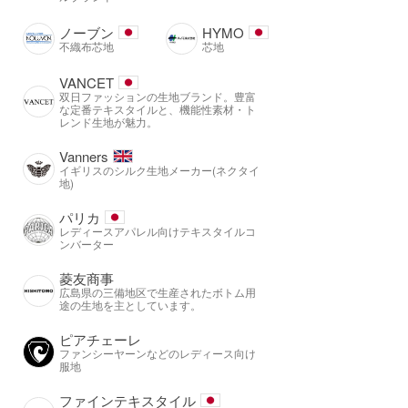
ノーブン
HYMO
不織布芯地
芯地
VANCET
双日ファッションの生地ブランド。豊富
な定番テキスタイルと、機能性素材・ト
レンド生地が魅力。
Vanners
イギリスのシルク生地メーカー(ネクタイ
地)
パリカ
レディースアパレル向けテキスタイルコ
ンバーター
菱友商事
広島県の三備地区で生産されたボトム用
途の生地を主としています。
ピアチェーレ
ファンシーヤーンなどのレディース向け
服地
ファインテキスタイル