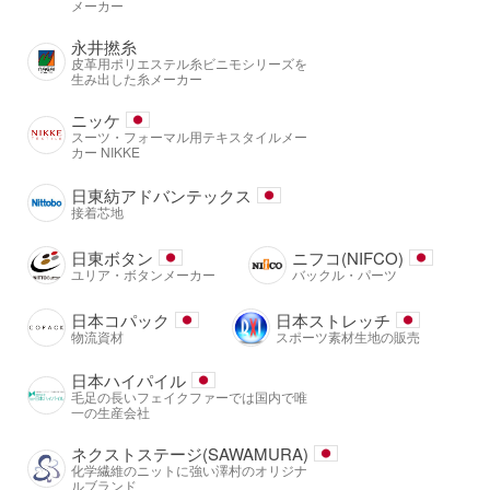
メーカー
永井撚糸
皮革用ポリエステル糸ビニモシリーズを
生み出した糸メーカー
ニッケ
スーツ・フォーマル用テキスタイルメー
カー NIKKE
日東紡アドバンテックス
接着芯地
日東ボタン
ニフコ(NIFCO)
ユリア・ボタンメーカー
バックル・パーツ
日本コパック
日本ストレッチ
物流資材
スポーツ素材生地の販売
日本ハイパイル
毛足の長いフェイクファーでは国内で唯
一の生産会社
ネクストステージ(SAWAMURA)
化学繊維のニットに強い澤村のオリジナ
ルブランド