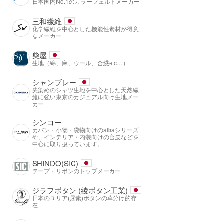
日本国内No.1のカラーフェルトメーカー
三和繊維
化学繊維を中心とした機能性素材が得意
なメーカー
柴屋
生地（綿、麻、ウール、合繊etc…）
シャンブレー
先染めのシャツ生地を中心とした天然繊
維に強い東京のカジュアル向け生地メー
カー
シンコー
カバン・小物・袋物向けのalbaシリーズ
や、インテリア・内装向けの合皮などを
中心に取り扱っています。
SHINDO(SIC)
テープ・リボンのトップメーカー
ジラフボタン (綾ボタン工業)
日本のユリア(尿素)ボタンの草分け的存
在