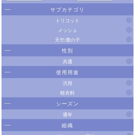
サブカテゴリ
トリコット
メッシュ
天竺/鹿の子
性別
共通
使用用途
汎用
軽衣料
シーズン
通年
組織