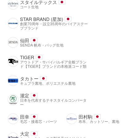
スタイルテックス
コート生地
STAR BRAND (星加)
創業70周年・設立35周年のバイアステー
プブランド
仙田
SENDA 帆布・バッグ生地
TIGER
アウトドア・サバイバルギア全般ブラン
ド【TIGER】ブランドの本格派コード類
タカトー
キュプラ裏地、ポリエステル裏地
瀧定
日本を代表するテキスタイルコンバータ
ー
田幸
田村駒
毛芯・接着芯・パーツ
布帛、カットソー、裏地
大定