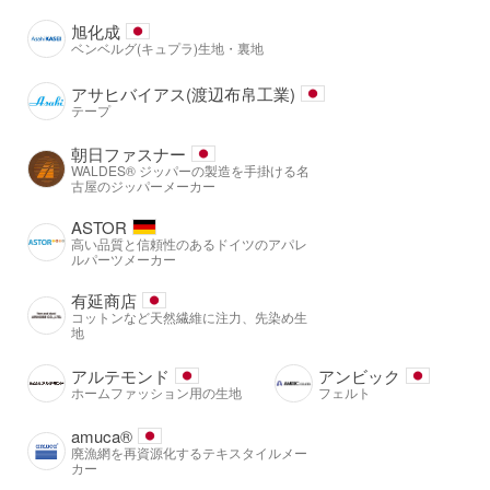
旭化成
ベンベルグ(キュプラ)生地・裏地
アサヒバイアス(渡辺布帛工業)
テープ
朝日ファスナー
WALDES® ジッパーの製造を手掛ける名
古屋のジッパーメーカー
ASTOR
高い品質と信頼性のあるドイツのアパレ
ルパーツメーカー
有延商店
コットンなど天然繊維に注力、先染め生
地
アルテモンド
アンビック
ホームファッション用の生地
フェルト
amuca®️
廃漁網を再資源化するテキスタイルメー
カー