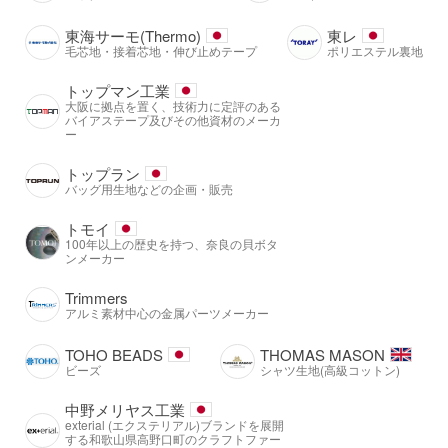
東海サーモ(Thermo)
東レ
毛芯地・接着芯地・伸び止めテープ
ポリエステル裏地
トップマン工業
大阪に拠点を置く、技術力に定評のある
バイアステープ及びその他資材のメーカ
ー
トップラン
バッグ用生地などの企画・販売
トモイ
100年以上の歴史を持つ、奈良の貝ボタ
ンメーカー
Trimmers
アルミ素材中心の金属パーツメーカー
TOHO BEADS
THOMAS MASON
ビーズ
シャツ生地(高級コットン)
中野メリヤス工業
exterial (エクステリアル)ブランドを展開
する和歌山県高野口町のクラフトファー