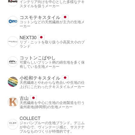
インテリア向けを中心とした多様なテキ
スタイルを扱うメーカー
コスモテキスタイル
コットンなどの天然繊維が主力の生地メ
ーカー
NEXT30
リブ・ニットを取り扱う小高莫大小のブ
ランド
コットンこばやし
可愛らしいプリント柄の綿生地を多く保
有している生地メーカー
小松和テキスタイル
天然繊維とやわからな色合いや生地の仕
上げにこだわったテキスタイルメーカー
古山
天然繊維を中心に生地の企画製造を行う
遠州産地(静岡県)の生地メーカー
COLLECT
ジャパンブルーの生地ブランド。デニム
が中心で、ヴィンテージ感と、サステナ
ブルなものづくりが特徴的です。