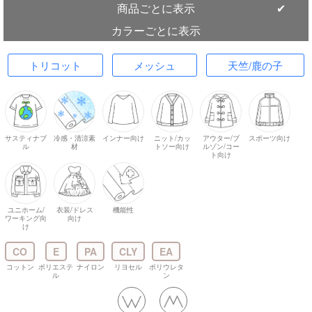
商品ごとに表示
カラーごとに表示
トリコット
メッシュ
天竺/鹿の子
サスティナブ
冷感・清涼素
インナー向け
ニット/カッ
アウター/ブ
スポーツ向け
ル
材
トソー向け
ルゾン/コー
ト向け
ユニホーム/
衣装/ドレス
機能性
ワーキング向
向け
け
CO
E
PA
CLY
EA
コットン
ポリエステ
ナイロン
リヨセル
ポリウレタ
ル
ン