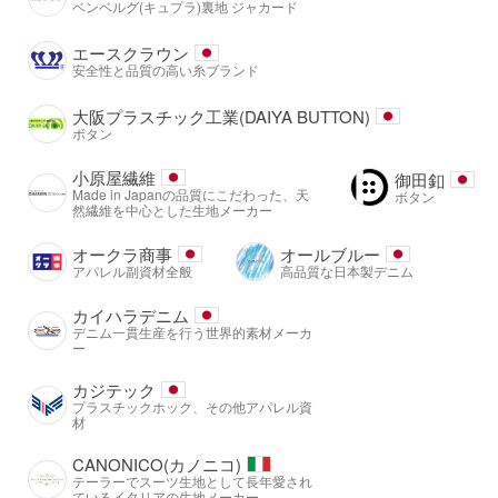
ベンベルグ(キュプラ)裏地 ジャカード
エースクラウン
安全性と品質の高い糸ブランド
大阪プラスチック工業(DAIYA BUTTON)
ボタン
小原屋繊維
御田釦
Made in Japanの品質にこだわった、天
ボタン
然繊維を中心とした生地メーカー
オークラ商事
オールブルー
アパレル副資材全般
高品質な日本製デニム
カイハラデニム
デニム一貫生産を行う世界的素材メーカ
ー
カジテック
プラスチックホック、その他アパレル資
材
CANONICO(カノニコ)
テーラーでスーツ生地として長年愛され
ているイタリアの生地メーカー