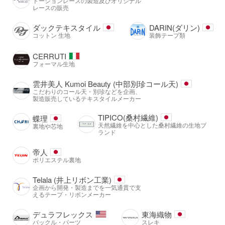
トーションレースの製造及びオリジナル
レースの販売
ダックテキスタイル
DARIN(ダリン)
コットン 生地
装飾テープ類
CERRUTI
フォーマル生地
雲井美人 Kumoi Beauty (中部別珍コール天)
こだわりのコール天・別珍などを企画、
製造販売しているテキスタイルメーカー
TIPICO(桑村繊維)
蝶理
天然繊維を中心とした桑村繊維の生地ブ
裏地や芯地
ランド
帝人
ポリエステル裏地
Telala (井上リボン工業)
企画から開発・製造までを一気通貫で支
えるテープ・リボンメーカー
デュラフレックス
東海織物
バックル・パーツ
スレキ