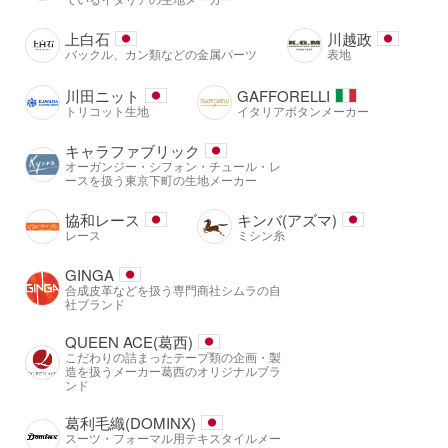
上白石
川越政
バックル、カン類などの金属パーツ
表地
川田ニット
GAFFORELLI
トリコット生地
イタリアボタンメーカー
キャラファブリック
オーガンジー・シフォン・チュール・レ
ースを扱う東京下町の生地メーカー
協和レース
キンバ(アズマ)
レース
ミシン糸
GINGA
合成皮革などを扱う専門商社シムラの自
社ブランド
QUEEN ACE(葛西)
こだわりの詰まったテープ類の企画・製
造を扱うメーカー葛西のオリジナルブラ
ンド
葛利毛織(DOMINX)
スーツ・フォーマル用テキスタイルメー