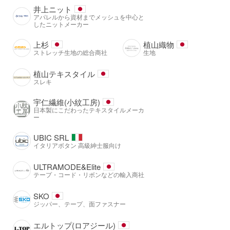
井上ニット
アパレルから資材までメッシュを中心と
したニットメーカー
上杉
植山織物
ストレッチ生地の総合商社
生地
植山テキスタイル
スレキ
宇仁繊維(小紋工房)
日本製にこだわったテキスタイルメーカ
ー
UBIC SRL
イタリアボタン 高級紳士服向け
ULTRAMODE&Elite
テープ・コード・リボンなどの輸入商社
SKO
ジッパー、テープ、面ファスナー
エルトップ(ロアジール)