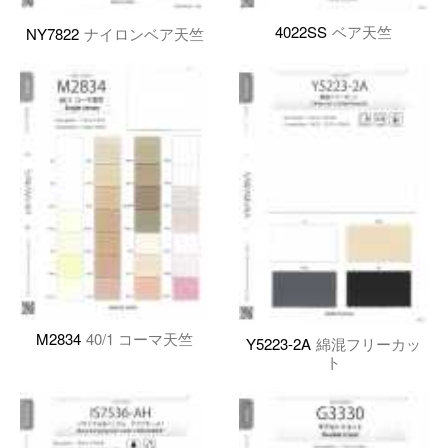
4022SS
ベア天竺
NY7822
ナイロンベア天竺
M2834
40/1 コーマ天竺
Y5223-2A
綿混フリーカッ
ト