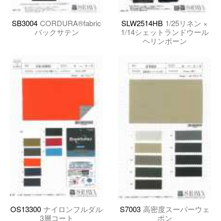
SB3004
CORDURA®fabric
SLW2514HB
1/25リネン ×
バックサテン
1/14シェットランドウール
ヘリンボーン
OS13300
ナイロンフルダル
S7003
高密度スーパーウェ
3層コート
ポン