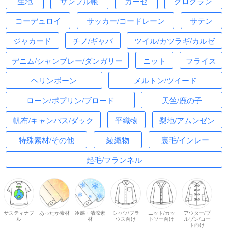
生地
サンプル帳
ガーゼ
グログラン
コーデュロイ
サッカー/コードレーン
サテン
ジャカード
チノ/ギャバ
ツイル/カツラギ/カルゼ
デニム/シャンブレー/ダンガリー
ニット
フライス
ヘリンボーン
メルトン/ツイード
ローン/ポプリン/ブロード
天竺/鹿の子
帆布/キャンバス/ダック
平織物
梨地/アムンゼン
特殊素材/その他
綾織物
裏毛/インレー
起毛/フランネル
サスティナブ
あったか素材
冷感・清涼素
シャツ/ブラ
ニット/カッ
アウター/ブ
ル
材
ウス向け
トソー向け
ルゾン/コー
ト向け