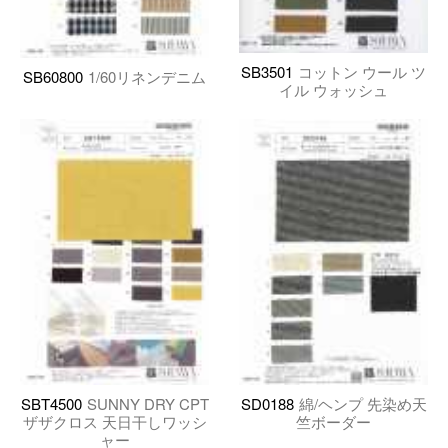
SB3501
コットン ウール ツ
SB60800
1/60リネンデニム
イル ウォッシュ
SBT4500
SUNNY DRY CPT
SD0188
綿/ヘンプ 先染め天
ザザクロス 天日干しワッシ
竺ボーダー
ャー