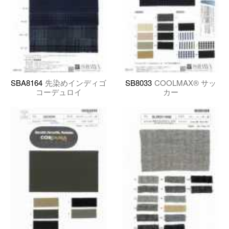
SBA8164
先染めインディゴ
SB8033
COOLMAX® サッ
コーデュロイ
カー