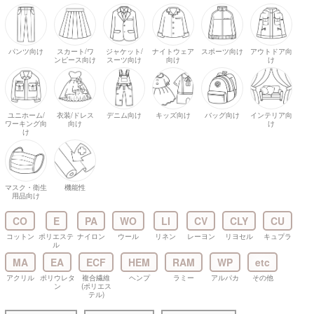
パンツ向け
スカート/ワ
ジャケット/
ナイトウェア
スポーツ向け
アウトドア向
ンピース向け
スーツ向け
向け
け
ユニホーム/
衣装/ドレス
デニム向け
キッズ向け
バッグ向け
インテリア向
ワーキング向
向け
け
け
マスク・衛生
機能性
用品向け
CO
E
PA
WO
LI
CV
CLY
CU
コットン
ポリエステ
ナイロン
ウール
リネン
レーヨン
リヨセル
キュプラ
ル
MA
EA
ECF
HEM
RAM
WP
etc
アクリル
ポリウレタ
複合繊維
ヘンプ
ラミー
アルパカ
その他
ン
(ポリエス
テル)