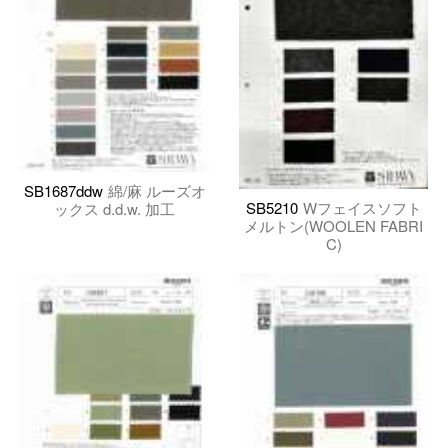
SB1687ddw
綿/麻 ルーズオ
SB5210
Wフェイスソフト
ックス d.d.w. 加工
メルトン(WOOLEN FABRI
C)