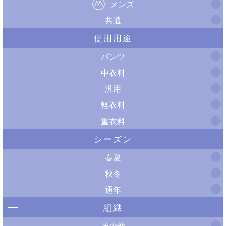
メンズ
共通
使用用途
パンツ
中衣料
汎用
軽衣料
重衣料
シーズン
春夏
秋冬
通年
組織
その他