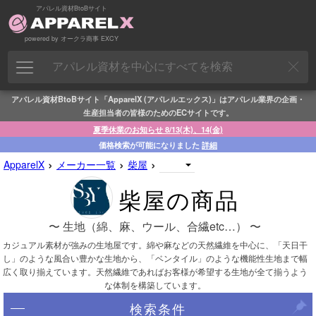
アパレル資材BtoBサイト
powered by オークラ商事 EXCY
アパレル資材BtoBサイト「ApparelX (アパレルエックス)」はアパレル業界の企画・
生産担当者の皆様のためのECサイトです。
夏季休業のお知らせ 8/13(木)、14(金)
価格検索が可能になりました
詳細
›
›
›
ApparelX
メーカー一覧
柴屋
柴屋の商品
〜 生地（綿、麻、ウール、合繊etc…） 〜
カジュアル素材が強みの生地屋です。綿や麻などの天然繊維を中心に、「天日干
し」のような風合い豊かな生地から、「ベンタイル」のような機能性生地まで幅
広く取り揃えています。天然繊維であればお客様が希望する生地が全て揃うよう
な体制を構築しています。
検索条件