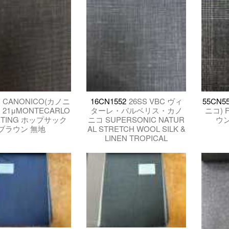
1
CANONICO(カノニ
16CN1552
26SS VBC ヴィ
55CN55
 21μMONTECARLO
ターレ・バルベリス・カノ
ニコ) F
ETING ホップサック
ニコ SUPERSONIC NATUR
ウ
ブラウン 無地
AL STRETCH WOOL SILK &
LINEN TROPICAL