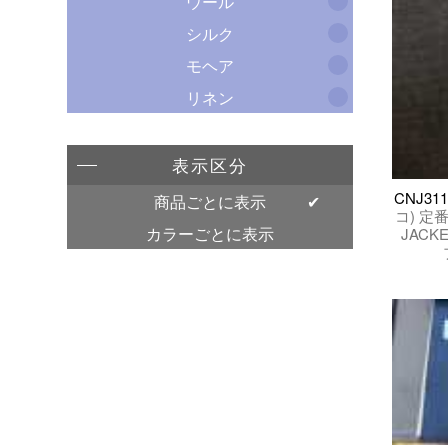
ウール
シルク
モヘア
リネン
表示区分
CNJ31
商品ごとに表示
コ) 定番
カラーごとに表示
JACK