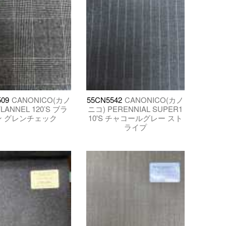
09
CANONICO(カノ
55CN5542
CANONICO(カノ
LANNEL 120’S ブラ
ニコ) PERENNIAL SUPER1
ン グレンチェック
10'S チャコールグレー スト
ライプ