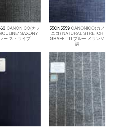
63
CANONICO(カノ
55CN5559
CANONICO(カノ
MOULINE' SAXONY
ニコ) NATURAL STRETCH
レー ストライプ
GRAFFITTI ブルー メランジ
調