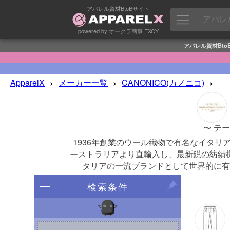
アパレル資材BtoBサイト
powered by オークラ商事 EXCY
アパレル資材Bto
›
›
›
ApparelX
メーカー一覧
CANONICO(カノニコ)
〜 テ
1936年創業のウール織物で有名なイタ
ーストラリアより直輸入し、最新鋭の紡績
タリアの一流ブランドとして世界的に有
検索条件