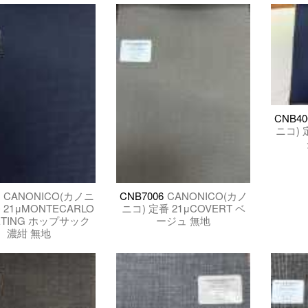
CNB40
ニコ) 定
2
CANONICO(カノニ
CNB7006
CANONICO(カノ
 21μMONTECARLO
ニコ) 定番 21μCOVERT ベ
ETING ホップサック
ージュ 無地
濃紺 無地