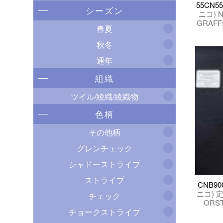
55CN55
シーズン
ニコ) N
GRAFF
春夏
秋冬
通年
組織
ツイル/綾織/綾織物
色柄
その他柄
グレンチェック
シャドーストライプ
ストライプ
CNB90
ニコ) 定
チェック
ORS
チョークストライプ