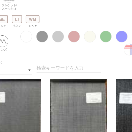
ジャケット/
スーツ向け
SE
LI
WM
シルク
リネン
モヘア
メンズ
択
検索キーワードを入力