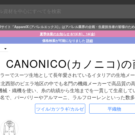
Bサイト「ApparelX (アパレルエックス)」はアパレル業界の企画・生産担当者の皆様のた
夏季休業のお知らせ 8/13(木)、14(金)
価格検索が可能になりました
詳細
CANONICO(カノニコ)
ーラーでスーツ生地として長年愛されているイタリアの生地メー
リア北西部のビエラ地区の中でも名門の機織メーカーで高品質の
機械・織機を使い、糸の紡績から生地までを一貫して生産して
名で、バーバリーやアルマーニ、ラルフローレンといった数多
ツイル/カツラギ/カルゼ
平織物