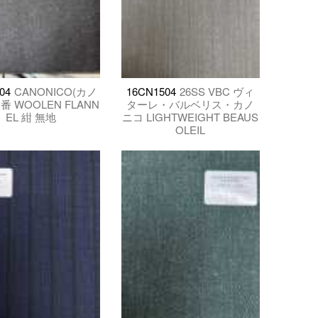
04
CANONICO(カノ
16CN1504
26SS VBC ヴィ
番 WOOLEN FLANN
ターレ・バルベリス・カノ
EL 紺 無地
ニコ LIGHTWEIGHT BEAUS
OLEIL