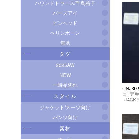
ハウンドトゥース/千鳥格子
バーズアイ
ピンヘッド
ヘリンボーン
無地
タグ
2025AW
NEW
一時品切れ
CNJ30
コ) 定番
スタイル
JACK
ジャケット/スーツ向け
パンツ向け
素材