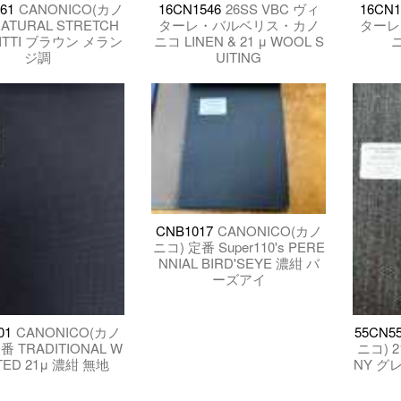
61
CANONICO(カノ
16CN1546
26SS VBC ヴィ
16CN1
ATURAL STRETCH
ターレ・バルベリス・カノ
ターレ
ITTI ブラウン メラン
ニコ LINEN & 21 μ WOOL S
ニ
ジ調
UITING
CNB1017
CANONICO(カノ
ニコ) 定番 Super110's PERE
NNIAL BIRD'SEYE 濃紺 バ
ーズアイ
01
CANONICO(カノ
55CN55
番 TRADITIONAL W
ニコ) 2
TED 21μ 濃紺 無地
NY グ