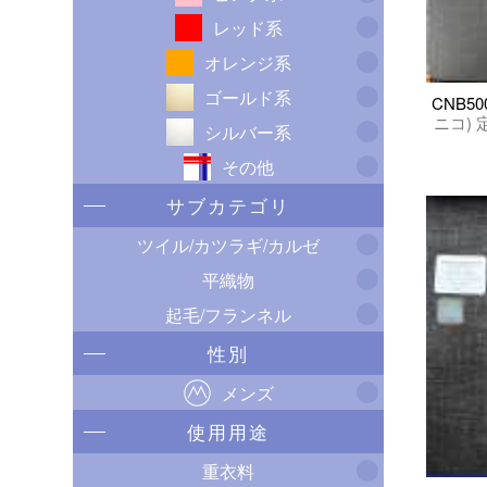
レッド系
オレンジ系
ゴールド系
CNB50
ニコ) 
シルバー系
その他
サブカテゴリ
ツイル/カツラギ/カルゼ
平織物
起毛/フランネル
性別
メンズ
使用用途
重衣料