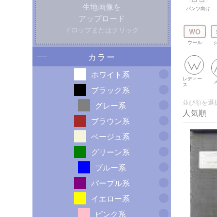
生地画像を
パンツ向け
アップロード
ドロップまたはクリック
WO
ウール
カラー
ホワイト系
レディー
ス
ブラック系
並び順を選
グレー系
ブラウン系
ベージュ系
グリーン系
ブルー系
パープル系
イエロー系
ピンク系