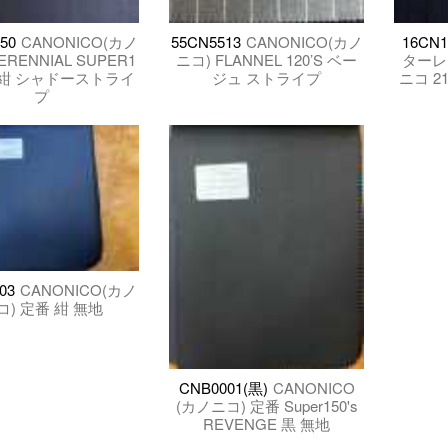
50
CANONICO(カノ
55CN5513
CANONICO(カノ
16CN1
ERENNIAL SUPER1
ニコ) FLANNEL 120’S ベー
ターレ
 濃紺 シャドーストライ
ジュ ストライプ
ニコ 21
プ
03
CANONICO(カノ
コ) 定番 紺 無地
CNB0001(黒)
CANONICO
(カノニコ) 定番 Super150's
REVENGE 黒 無地