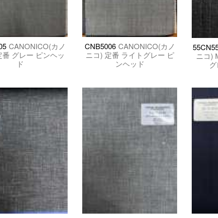
05
CANONICO(カノ
CNB5006
CANONICO(カノ
55CN55
定番 グレー ピンヘッ
ニコ) 定番 ライトグレー ピ
ニコ) 
ド
ンヘッド
グ