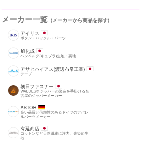
メーカー一覧
(メーカーから商品を探す)
アイリス
ボタン・バックル・パーツ
旭化成
ベンベルグ(キュプラ)生地・裏地
アサヒバイアス(渡辺布帛工業)
テープ
朝日ファスナー
WALDES® ジッパーの製造を手掛ける名
古屋のジッパーメーカー
ASTOR
高い品質と信頼性のあるドイツのアパレ
ルパーツメーカー
有延商店
コットンなど天然繊維に注力、先染め生
地