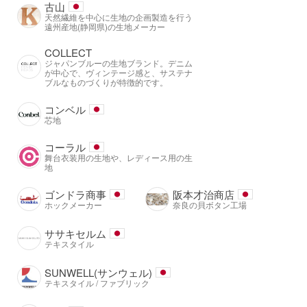
古山
天然繊維を中心に生地の企画製造を行う
遠州産地(静岡県)の生地メーカー
COLLECT
ジャパンブルーの生地ブランド。デニム
が中心で、ヴィンテージ感と、サステナ
ブルなものづくりが特徴的です。
コンベル
芯地
コーラル
舞台衣装用の生地や、レディース用の生
地
ゴンドラ商事
阪本才治商店
ホックメーカー
奈良の貝ボタン工場
ササキセルム
テキスタイル
SUNWELL(サンウェル)
テキスタイル / ファブリック