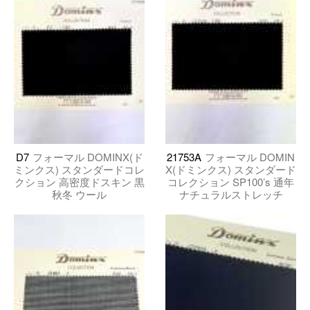
D7
フォーマル DOMINX(ド
21753A
フォーマル DOMIN
ミンクス) スタンダードコレ
X(ドミンクス) スタンダード
クション 高密度ドスキン 黒
コレクション SP100’s 通年
秋冬 ウール
ナチュラルストレッチ