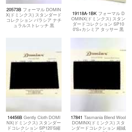
20573B
フォーマル DOMIN
19118A-1BK
フォーマル D
X(ドミンクス) スタンダード
OMINX(ドミンクス) スタン
コレクション バラシア ナチ
ダードコレクション SP10
ュラルストレッチ 黒
0'S+カシミア タッサー 黒
14456B
Gently Cloth DOMI
17841
Tasmania Blend Wool
NX(ドミンクス) スタンダー
DOMINX(ドミンクス) スタ
ドコレクション SP120’S縮
ンダードコレクション 縮絨