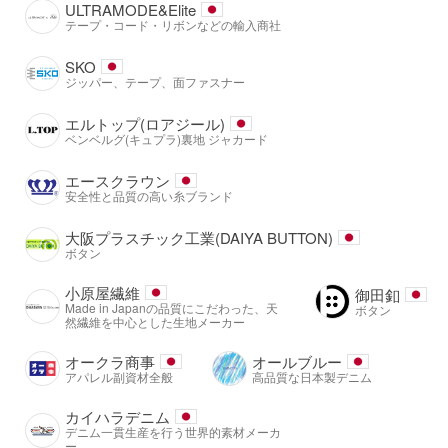
ULTRAMODE&Elite
テープ・コード・リボンなどの輸入商社
SKO
ジッパー、テープ、面ファスナー
エルトップ(ロアジール)
ベンベルグ(キュプラ)裏地 ジャカード
エースクラウン
安全性と品質の高い糸ブランド
大阪プラスチック工業(DAIYA BUTTON)
ボタン
小原屋繊維
御田釦
Made in Japanの品質にこだわった、天
ボタン
然繊維を中心とした生地メーカー
オークラ商事
オールブルー
アパレル副資材全般
高品質な日本製デニム
カイハラデニム
デニム一貫生産を行う世界的素材メーカ
ー