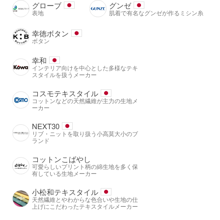
グローブ
グンゼ
表地
肌着で有名なグンゼが作るミシン糸
幸徳ボタン
ボタン
幸和
インテリア向けを中心とした多様なテキ
スタイルを扱うメーカー
コスモテキスタイル
コットンなどの天然繊維が主力の生地メ
ーカー
NEXT30
リブ・ニットを取り扱う小高莫大小のブ
ランド
コットンこばやし
可愛らしいプリント柄の綿生地を多く保
有している生地メーカー
小松和テキスタイル
天然繊維とやわからな色合いや生地の仕
上げにこだわったテキスタイルメーカー