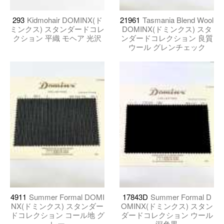
293
Kidmohair DOMINX(ド
21961
Tasmania Blend Wool
ミンクス) スタンダードコレ
DOMINX(ドミンクス) スタ
クション 平織 モヘア 光沢
ンダードコレクション 良質
ウール グレンチェック
4911
Summer Formal DOMI
17843D
Summer Formal D
NX(ドミンクス) スタンダー
OMINX(ドミンクス) スタン
ドコレクション コール地 グ
ダードコレクション ウール
レー
深色黒