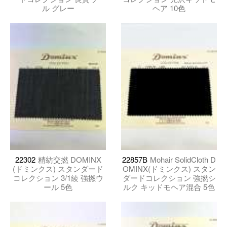
ル グレー
ヘア 10色
22302
精紡交撚 DOMINX
22857B
Mohair SolidCloth D
(ドミンクス) スタンダード
OMINX(ドミンクス) スタン
コレクション 3/1綾 強撚ウ
ダードコレクション 強撚シ
ール 5色
ルク キッドモヘア混合 5色