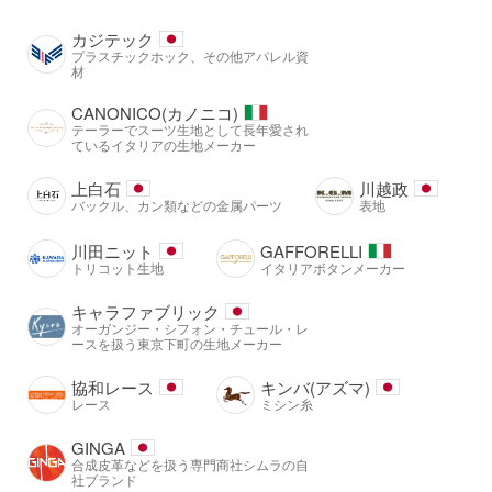
カジテック
プラスチックホック、その他アパレル資
材
CANONICO(カノニコ)
テーラーでスーツ生地として長年愛され
ているイタリアの生地メーカー
上白石
川越政
バックル、カン類などの金属パーツ
表地
川田ニット
GAFFORELLI
トリコット生地
イタリアボタンメーカー
キャラファブリック
オーガンジー・シフォン・チュール・レ
ースを扱う東京下町の生地メーカー
協和レース
キンバ(アズマ)
レース
ミシン糸
GINGA
合成皮革などを扱う専門商社シムラの自
社ブランド