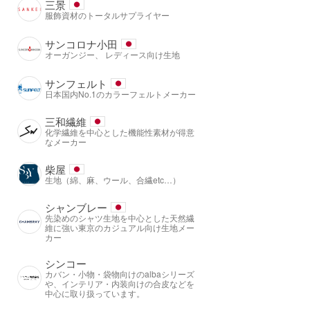
三景
服飾資材のトータルサプライヤー
サンコロナ小田
オーガンジー、 レディース向け生地
サンフェルト
日本国内No.1のカラーフェルトメーカー
三和繊維
化学繊維を中心とした機能性素材が得意
なメーカー
柴屋
生地（綿、麻、ウール、合繊etc…）
シャンブレー
先染めのシャツ生地を中心とした天然繊
維に強い東京のカジュアル向け生地メー
カー
シンコー
カバン・小物・袋物向けのalbaシリーズ
や、インテリア・内装向けの合皮などを
中心に取り扱っています。