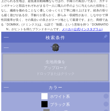
上げられる生地は、超低速自動織機ならではの、手織りの風合いであり、ガチャ
ンガチャンと部品それぞれがまるで一人に職人の手のように与えられた役割をこ
なし、繊維を傷めることなく優しくゆっくりと丁寧に織り上げます。経糸の張り
も緩く遊びがある分、手触りが柔らかく、膨らみ・収縮性があり、しなやかで弾
性回復率が良く、その風合いの良さがスーツ地として最適です。また、商標であ
る「DOMINX」(ドミンクス)は、仏語で「制覇」という意味を持つ「DOMINATIO
N」がヒントを得たブランドネームです。
メーカー公式(インスタグラム)
検索条件
生地画像を
アップロード
ドロップまたはクリック
カラー
ホワイト系
ブラック系