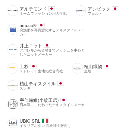
アルテモンド
アンビック
ホームファッション用の生地
フェルト
amuca®️
廃漁網を再資源化するテキスタイルメー
カー
井上ニット
アパレルから資材までメッシュを中心と
したニットメーカー
上杉
植山織物
ストレッチ生地の総合商社
生地
植山テキスタイル
スレキ
宇仁繊維(小紋工房)
日本製にこだわったテキスタイルメーカ
ー
UBIC SRL
イタリアボタン 高級紳士服向け