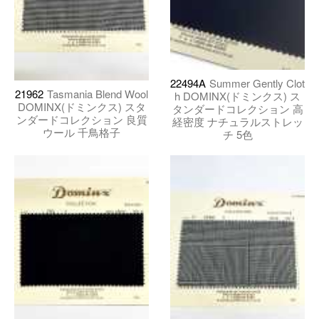
22494A
Summer Gently Clot
21962
Tasmania Blend Wool
h DOMINX(ドミンクス) ス
DOMINX(ドミンクス) スタ
タンダードコレクション 高
ンダードコレクション 良質
経密度 ナチュラルストレッ
ウール 千鳥格子
チ 5色