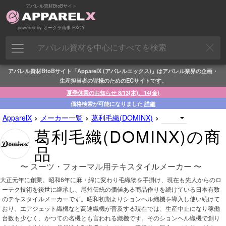
アパレル資材BtoBサイト
powered by オークラ商事 EXCY
アパレル資材BtoBサイト「ApparelX (アパレルエックス)」はアパレル業界の企画・
生産担当者の皆様のためのECサイトです。
夏季休業のお知らせ 8/13(木)、14(金)
価格検索が可能になりました
詳細
›
›
›
ApparelX
メーカー一覧
葛利毛織(DOMINX)
葛利毛織(DOMINX)の商
品
〜 スーツ・フォーマル用テキスタイルメーカー 〜
大正元年に創業。昭和6年に麻・綿に変わり毛織物を手掛け、現在も先人からのロ
ーテク技術を後世に継承し、尾州伝統の価値ある商品作りを続けている日本有数
のテキスタイルメーカーです。昭和初期よりションヘル織機を導入し使い続けて
おり、エアジェット織機など高速織機が普及する現在では、生産中止になり稼働
台数も少なく、かつての名機とも言われる織機です。そのションヘル織機で創り