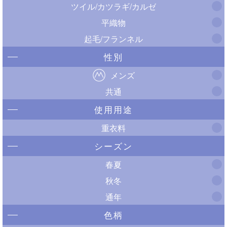
ツイル/カツラギ/カルゼ
平織物
起毛/フランネル
性別
メンズ
共通
使用用途
重衣料
シーズン
春夏
秋冬
通年
色柄