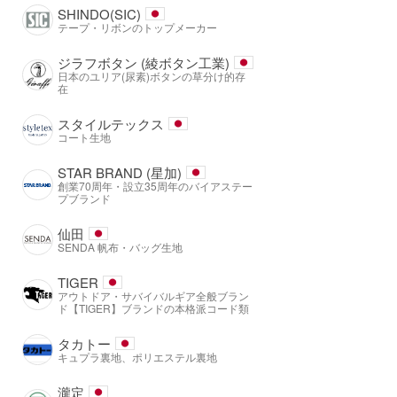
SHINDO(SIC)
テープ・リボンのトップメーカー
ジラフボタン (綾ボタン工業)
日本のユリア(尿素)ボタンの草分け的存
在
スタイルテックス
コート生地
STAR BRAND (星加)
創業70周年・設立35周年のバイアステー
プブランド
仙田
SENDA 帆布・バッグ生地
TIGER
アウトドア・サバイバルギア全般ブラン
ド【TIGER】ブランドの本格派コード類
タカトー
キュプラ裏地、ポリエステル裏地
瀧定