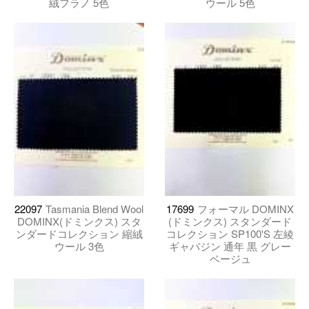
絨フラノ 5色
ウール 5色
22097
Tasmania Blend Wool
17699
フォーマル DOMINX
DOMINX(ドミンクス) スタ
(ドミンクス) スタンダード
ンダードコレクション 縮絨
コレクション SP100'S 左綾
ウール 3色
ギャバジン 通年 黒 グレー
ベージュ