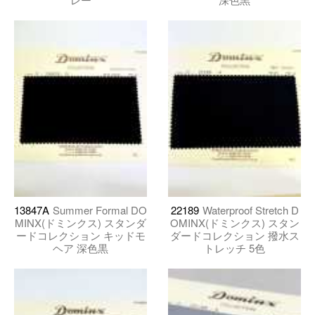
13847A
Summer Formal DO
22189
Waterproof Stretch D
MINX(ドミンクス) スタンダ
OMINX(ドミンクス) スタン
ードコレクション キッドモ
ダードコレクション 撥水ス
ヘア 深色黒
トレッチ 5色