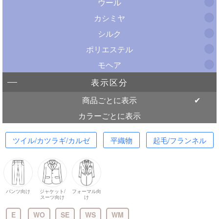
ウール
カシミヤ
シルク
ポリエステル
モヘア
表示区分
商品ごとに表示
カラーごとに表示
ツイル/カツラギ/カルゼ
平織物
起毛/フランネル
パンツ向け
ジャケット/
フォーマル向
スーツ向け
け
E
WO
SE
WS
WM