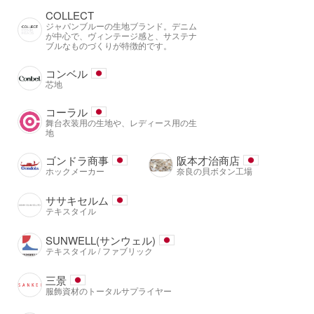
COLLECT
ジャパンブルーの生地ブランド。デニム
が中心で、ヴィンテージ感と、サステナ
ブルなものづくりが特徴的です。
コンベル
芯地
コーラル
舞台衣装用の生地や、レディース用の生
地
ゴンドラ商事
阪本才治商店
ホックメーカー
奈良の貝ボタン工場
ササキセルム
テキスタイル
SUNWELL(サンウェル)
テキスタイル / ファブリック
三景
服飾資材のトータルサプライヤー