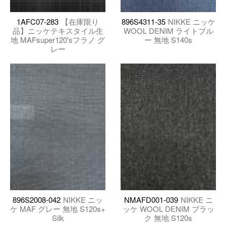
1AFC07-283
【在庫限り
896S4311-35
NIKKE ニッケ
品】ニッケテキスタイル生
WOOL DENIM ライトブル
地 MAFsuper120'sフラノ グ
ー 無地 S140s
レー
896S2008-042
NIKKE ニッ
NMAFD001-039
NIKKE ニ
ケ MAF グレー 無地 S120s+
ッケ WOOL DENIM ブラッ
Silk
ク 無地 S120s