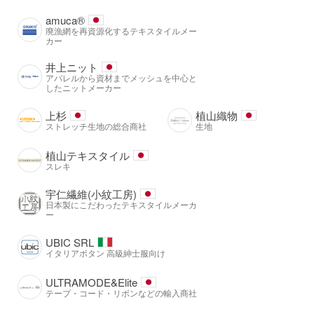
amuca®️
廃漁網を再資源化するテキスタイルメー
カー
井上ニット
アパレルから資材までメッシュを中心と
したニットメーカー
上杉
植山織物
ストレッチ生地の総合商社
生地
植山テキスタイル
スレキ
宇仁繊維(小紋工房)
日本製にこだわったテキスタイルメーカ
ー
UBIC SRL
イタリアボタン 高級紳士服向け
ULTRAMODE&Elite
テープ・コード・リボンなどの輸入商社