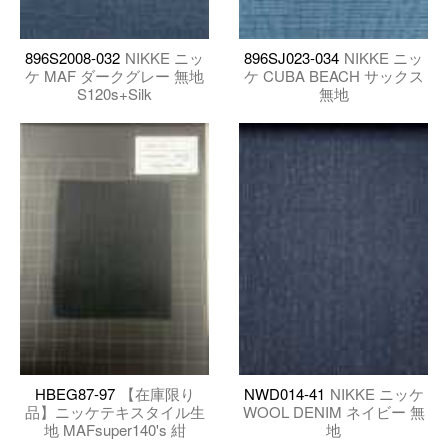
896S2008-032
NIKKE ニッ
896SJ023-034
NIKKE ニッ
ケ MAF ダークグレー 無地
ケ CUBA BEACH サックス
S120s+Silk
無地
HBEG87-97
【在庫限り
NWD014-41
NIKKE ニッケ
品】ニッケテキスタイル生
WOOL DENIM ネイビー 無
地 MAFsuper140's 紺
地