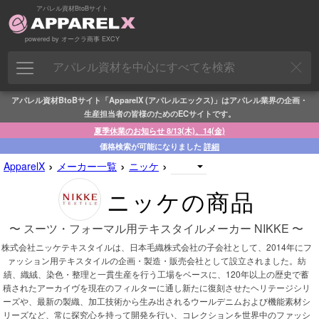
アパレル資材BtoBサイト
powered by オークラ商事 EXCY
アパレル資材BtoBサイト「ApparelX (アパレルエックス)」はアパレル業界の企画・
生産担当者の皆様のためのECサイトです。
夏季休業のお知らせ 8/13(木)、14(金)
価格検索が可能になりました
詳細
›
›
›
ApparelX
メーカー一覧
ニッケ
ニッケの商品
〜 スーツ・フォーマル用テキスタイルメーカー NIKKE 〜
株式会社ニッケテキスタイルは、日本毛織株式会社の子会社として、2014年にフ
ァッション用テキスタイルの企画・製造・販売会社として設立されました。紡
績、織絨、染色・整理と一貫生産を行う工場をベースに、120年以上の歴史で蓄
積されたアーカイヴを現在のフィルターに通し新たに復刻させたヘリテージシリ
ーズや、最新の製織、加工技術から生み出されるウールデニムおよび機能素材シ
リーズなど、常に探究心を持って開発を行い、コレクションを世界中のファッシ