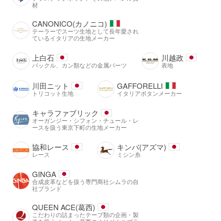
材
CANONICO(カノニコ)
テーラーでスーツ生地として長年愛され
ているイタリアの生地メーカー
上白石
川越政
バックル、カン類などの金属パーツ
表地
川田ニット
GAFFORELLI
トリコット生地
イタリアボタンメーカー
キャラファブリック
オーガンジー・シフォン・チュール・レ
ースを扱う東京下町の生地メーカー
協和レース
キンバ(アズマ)
レース
ミシン糸
GINGA
合成皮革などを扱う専門商社シムラの自
社ブランド
QUEEN ACE(葛西)
こだわりの詰まったテープ類の企画・製