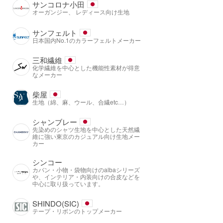
サンコロナ小田
オーガンジー、 レディース向け生地
サンフェルト
日本国内No.1のカラーフェルトメーカー
三和繊維
化学繊維を中心とした機能性素材が得意
なメーカー
柴屋
生地（綿、麻、ウール、合繊etc…）
シャンブレー
先染めのシャツ生地を中心とした天然繊
維に強い東京のカジュアル向け生地メー
カー
シンコー
カバン・小物・袋物向けのalbaシリーズ
や、インテリア・内装向けの合皮などを
中心に取り扱っています。
SHINDO(SIC)
テープ・リボンのトップメーカー