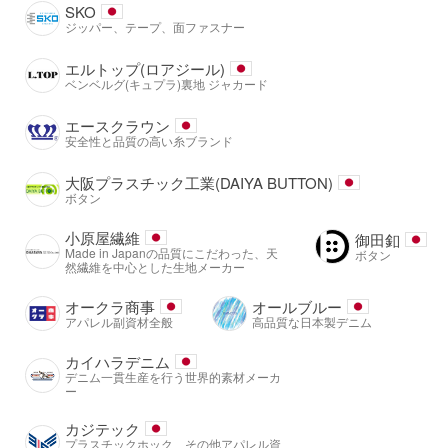
SKO
ジッパー、テープ、面ファスナー
エルトップ(ロアジール)
ベンベルグ(キュプラ)裏地 ジャカード
エースクラウン
安全性と品質の高い糸ブランド
大阪プラスチック工業(DAIYA BUTTON)
ボタン
小原屋繊維
御田釦
Made in Japanの品質にこだわった、天
ボタン
然繊維を中心とした生地メーカー
オークラ商事
オールブルー
アパレル副資材全般
高品質な日本製デニム
カイハラデニム
デニム一貫生産を行う世界的素材メーカ
ー
カジテック
プラスチックホック、その他アパレル資