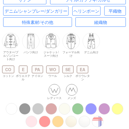
デニム/シャンブレー/ダンガリー
ヘリンボーン
平織物
特殊素材/その他
綾織物
アウター/ブ
パンツ向け
ジャケット/
フォーマル向
デニム向け
ルゾン/コー
スーツ向け
け
ト向け
CO
E
PA
WO
SE
EA
コットン
ポリエステ
ナイロン
ウール
シルク
ポリウレタ
ル
ン
レディース
メンズ