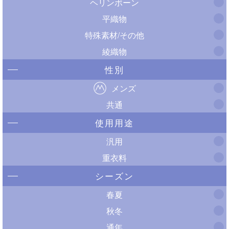
ヘリンボーン
平織物
特殊素材/その他
綾織物
性別
メンズ
共通
使用用途
汎用
重衣料
シーズン
春夏
秋冬
通年