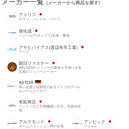
メーカー一覧
(メーカーから商品を探す)
アイリス
ボタン・バックル・パーツ
旭化成
ベンベルグ(キュプラ)生地・裏地
アサヒバイアス(渡辺布帛工業)
テープ
朝日ファスナー
WALDES® ジッパーの製造を手掛ける名
古屋のジッパーメーカー
ASTOR
高い品質と信頼性のあるドイツのアパレ
ルパーツメーカー
有延商店
コットンなど天然繊維に注力、先染め生
地
アルテモンド
アンビック
ホームファッション用の生地
フェルト