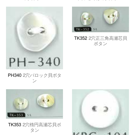
TK352
2穴正三角高瀬芯貝
ボタン
PH340
2穴バロック貝ボタ
ン
TK353
2穴楕円高瀬芯貝ボ
タン