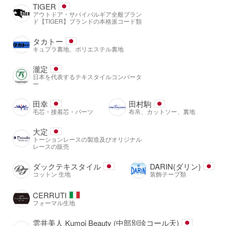
TIGER
アウトドア・サバイバルギア全般ブラン
ド【TIGER】ブランドの本格派コード類
タカトー
キュプラ裏地、ポリエステル裏地
瀧定
日本を代表するテキスタイルコンバータ
ー
田幸
田村駒
毛芯・接着芯・パーツ
布帛、カットソー、裏地
大定
トーションレースの製造及びオリジナル
レースの販売
ダックテキスタイル
DARIN(ダリン)
コットン 生地
装飾テープ類
CERRUTI
フォーマル生地
雲井美人 Kumoi Beauty (中部別珍コール天)