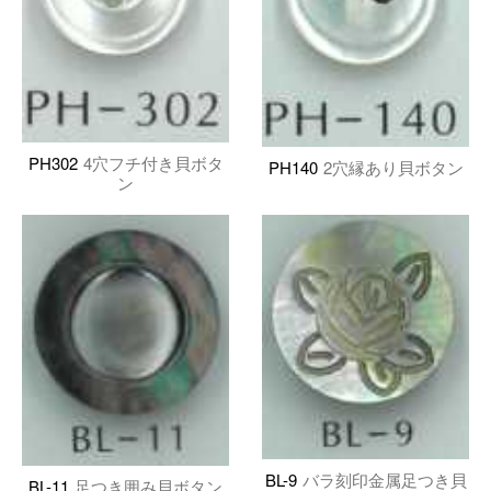
PH302
4穴フチ付き貝ボタ
PH140
2穴縁あり貝ボタン
ン
BL-9
バラ刻印金属足つき貝
BL-11
足つき囲み貝ボタン