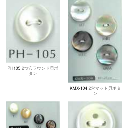
PH105
2つ穴ラウンド貝ボ
タン
KMX-104
2穴マット貝ボタ
ン