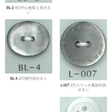
BL-2
4穴中心色変え貝ボタ
ン
BL-4
2穴楕円貝ボタン
L-007
2穴ステッチ風刻印貝
ボタン