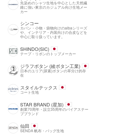
先染めのシャツ生地を中心とした天然繊
維に強い東京のカジュアル向け生地メー
カー
シンコー
カバン・小物・袋物向けのalbaシリーズ
や、インテリア・内装向けの合皮などを
中心に取り扱っています。
SHINDO(SIC)
テープ・リボンのトップメーカー
ジラフボタン (綾ボタン工業)
日本のユリア(尿素)ボタンの草分け的存
在
スタイルテックス
コート生地
STAR BRAND (星加)
創業70周年・設立35周年のバイアステー
プブランド
仙田
SENDA 帆布・バッグ生地