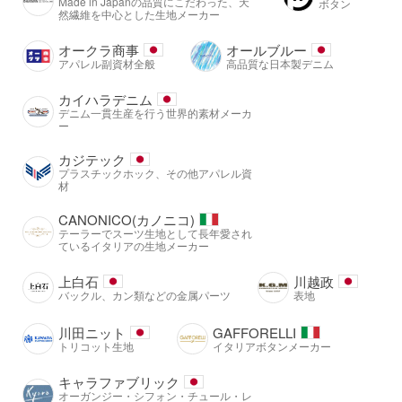
Made in Japanの品質にこだわった、天
ボタン
然繊維を中心とした生地メーカー
オークラ商事
オールブルー
アパレル副資材全般
高品質な日本製デニム
カイハラデニム
デニム一貫生産を行う世界的素材メーカ
ー
カジテック
プラスチックホック、その他アパレル資
材
CANONICO(カノニコ)
テーラーでスーツ生地として長年愛され
ているイタリアの生地メーカー
上白石
川越政
バックル、カン類などの金属パーツ
表地
川田ニット
GAFFORELLI
トリコット生地
イタリアボタンメーカー
キャラファブリック
オーガンジー・シフォン・チュール・レ