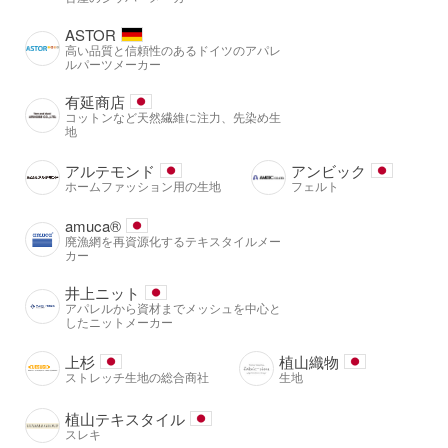
ASTOR
高い品質と信頼性のあるドイツのアパレ
ルパーツメーカー
有延商店
コットンなど天然繊維に注力、先染め生
地
アルテモンド
アンビック
ホームファッション用の生地
フェルト
amuca®️
廃漁網を再資源化するテキスタイルメー
カー
井上ニット
アパレルから資材までメッシュを中心と
したニットメーカー
上杉
植山織物
ストレッチ生地の総合商社
生地
植山テキスタイル
スレキ