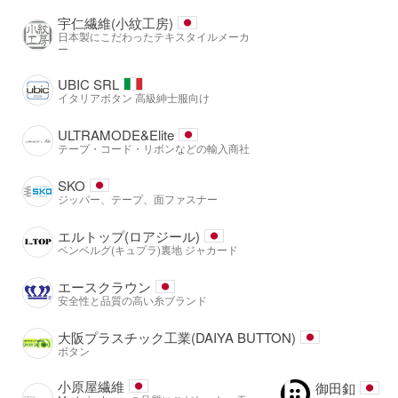
宇仁繊維(小紋工房)
日本製にこだわったテキスタイルメーカ
ー
UBIC SRL
イタリアボタン 高級紳士服向け
ULTRAMODE&Elite
テープ・コード・リボンなどの輸入商社
SKO
ジッパー、テープ、面ファスナー
エルトップ(ロアジール)
ベンベルグ(キュプラ)裏地 ジャカード
エースクラウン
安全性と品質の高い糸ブランド
大阪プラスチック工業(DAIYA BUTTON)
ボタン
小原屋繊維
御田釦