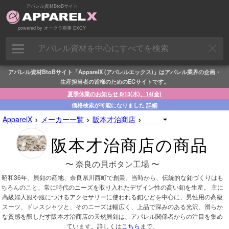
アパレル資材BtoBサイト
powered by オークラ商事 EXCY
アパレル資材BtoBサイト「ApparelX (アパレルエックス)」はアパレル業界の企画・
生産担当者の皆様のためのECサイトです。
夏季休業のお知らせ 8/13(木)、14(金)
価格検索が可能になりました
詳細
›
›
›
ApparelX
メーカー一覧
阪本才治商店
阪本才治商店の商品
〜 奈良の貝ボタン工場 〜
昭和36年、貝釦の産地、奈良県川西町で創業。当時から、伝統的な釦づくりはも
ちろんのこと、常に時代のニーズを取り入れたデザイン性の高い釦を生産。 主に
高級婦人服や服につけるアクセサリーに使われる釦などを中心に、男性用の高級
スーツ、ドレスシャツと、そのニーズは幅広く、上品で深みのある光沢、滑らか
な質感を醸しだす阪本才治商店の天然貝釦は、アパレル関係者からの注目を集め
ています。詳しくは
こちら
まで。