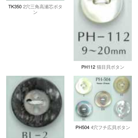
TK350
2穴三角高瀬芯ボタ
ン
PH112
猫目貝ボタン
PH504
4穴フチ広貝ボタン