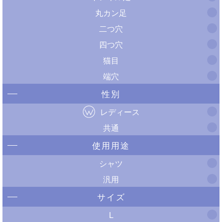
丸カン足
二つ穴
四つ穴
猫目
端穴
性別
レディース
共通
使用用途
シャツ
汎用
サイズ
L