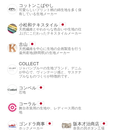
コットンこばやし
可愛らしいプリント柄の綿生地を多く保
有している生地メーカー
小松和テキスタイル
天然繊維とやわからな色合いや生地の仕
上げにこだわったテキスタイルメーカー
古山
天然繊維を中心に生地の企画製造を行う
遠州産地(静岡県)の生地メーカー
COLLECT
ジャパンブルーの生地ブランド。デニム
が中心で、ヴィンテージ感と、サステナ
ブルなものづくりが特徴的です。
コンベル
芯地
コーラル
舞台衣装用の生地や、レディース用の生
地
ゴンドラ商事
阪本才治商店
ホックメーカー
奈良の貝ボタン工場