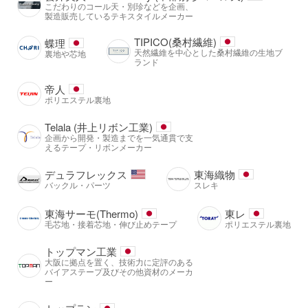
こだわりのコール天・別珍などを企画、
製造販売しているテキスタイルメーカー
TIPICO(桑村繊維)
蝶理
天然繊維を中心とした桑村繊維の生地ブ
裏地や芯地
ランド
帝人
ポリエステル裏地
Telala (井上リボン工業)
企画から開発・製造までを一気通貫で支
えるテープ・リボンメーカー
デュラフレックス
東海織物
バックル・パーツ
スレキ
東海サーモ(Thermo)
東レ
毛芯地・接着芯地・伸び止めテープ
ポリエステル裏地
トップマン工業
大阪に拠点を置く、技術力に定評のある
バイアステープ及びその他資材のメーカ
ー