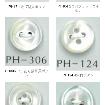
PH104
2つ穴フラット貝ボ
PH17
4穴17型貝ボタン
タン
PH306
フチあり猫目貝ボタ
ン
PH124
4穴貝ボタン