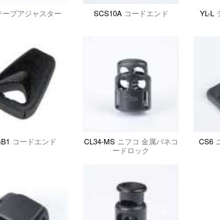
テープアジャスター
SCS10A
コードエンド
YL-L
B1
コードエンド
CL34-MS
ニフコ 金属バネコ
CS6
ードロック