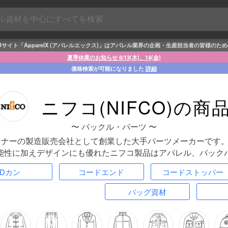
Bサイト「ApparelX (アパレルエックス)」はアパレル業界の企画・生産担当者の皆様のた
夏季休業のお知らせ 8/13(木)、14(金)
価格検索が可能になりました
詳細
ニフコ(NIFCO)の商
〜 バックル・パーツ 〜
ァスナーの製造販売会社として創業した大手パーツメーカーです
能性に加えデザインにも優れたニフコ製品はアパレル、バック
Dカン
コードエンド
コードストッパー
バッグ資材