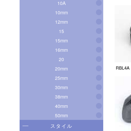
10A
10mm
12mm
15
15mm
16mm
20
RBL4A
20mm
25mm
30mm
38mm
40mm
50mm
スタイル