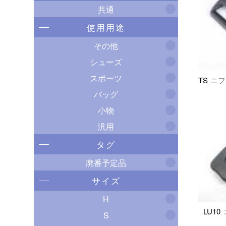
共通
使用用途
その他
シューズ
スポーツ
TS
ニフ
バッグ
小物
汎用
タグ
廃番予定品
サイズ
H
LU10
S