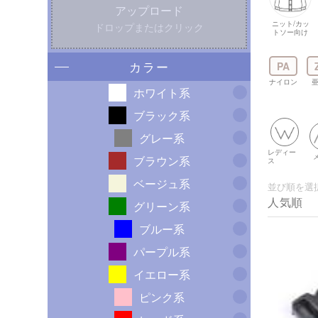
アップロード
ニット/カッ
ドロップまたはクリック
トソー向け
カラー
PA
ナイロン
ホワイト系
ブラック系
グレー系
レディー
ブラウン系
ス
ベージュ系
並び順を選
グリーン系
ブルー系
パープル系
イエロー系
ピンク系