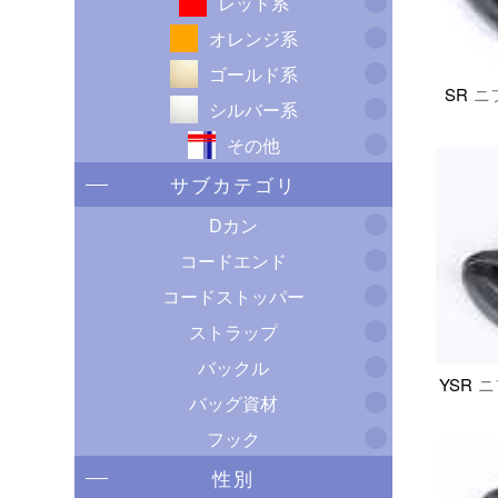
レッド系
オレンジ系
ゴールド系
SR
ニ
シルバー系
その他
サブカテゴリ
Dカン
コードエンド
コードストッパー
ストラップ
バックル
YSR
ニ
バッグ資材
フック
性別