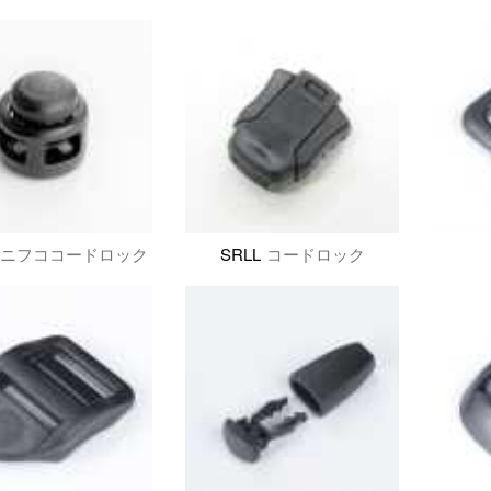
ニフココードロック
SRLL
コードロック