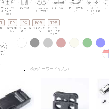
アウター/ブ
パンツ向け
ジャケット/
スポーツ向け
アウトドア向
ユニホーム/
バッ
ルゾン/コー
スーツ向け
け
ワーキング向
ト向け
け
ZI
PP
PC
POM
TPE
亜鉛
ポリプロピ
ポリカーボ
ポリアセタ
サーモプラ
レン
ネイト
ール
スチックエ
ラストマー
メンズ
択
検索キーワードを入力