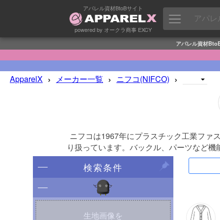
アパレル資材BtoBサイト
powered by オークラ商事 EXCY
アパレル資材Bto
›
›
›
ApparelX
メーカー一覧
ニフコ(NIFCO)
ニフコは1967年にプラスチック工業フ
り扱っています。バックル、パーツなど機
検索条件
生地画像を