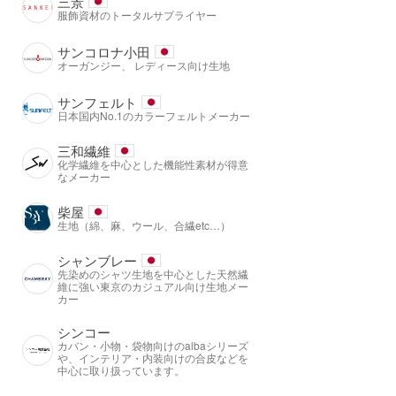
三景
服飾資材のトータルサプライヤー
サンコロナ小田
オーガンジー、 レディース向け生地
サンフェルト
日本国内No.1のカラーフェルトメーカー
三和繊維
化学繊維を中心とした機能性素材が得意
なメーカー
柴屋
生地（綿、麻、ウール、合繊etc…）
シャンブレー
先染めのシャツ生地を中心とした天然繊
維に強い東京のカジュアル向け生地メー
カー
シンコー
カバン・小物・袋物向けのalbaシリーズ
や、インテリア・内装向けの合皮などを
中心に取り扱っています。