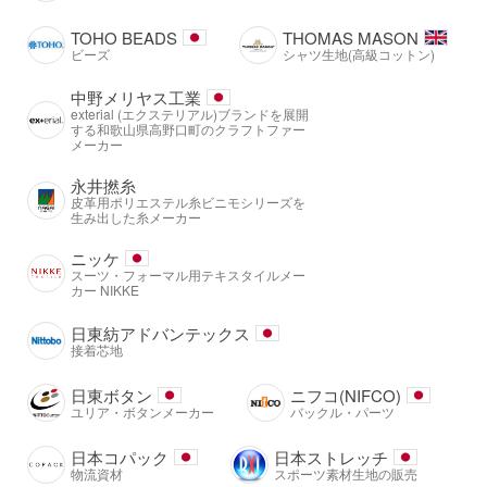
TOHO BEADS
THOMAS MASON
ビーズ
シャツ生地(高級コットン)
中野メリヤス工業
exterial (エクステリアル)ブランドを展開
する和歌山県高野口町のクラフトファー
メーカー
永井撚糸
皮革用ポリエステル糸ビニモシリーズを
生み出した糸メーカー
ニッケ
スーツ・フォーマル用テキスタイルメー
カー NIKKE
日東紡アドバンテックス
接着芯地
日東ボタン
ニフコ(NIFCO)
ユリア・ボタンメーカー
バックル・パーツ
日本コパック
日本ストレッチ
物流資材
スポーツ素材生地の販売