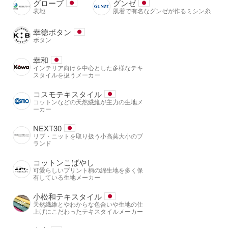
グローブ
グンゼ
表地
肌着で有名なグンゼが作るミシン糸
幸徳ボタン
ボタン
幸和
インテリア向けを中心とした多様なテキ
スタイルを扱うメーカー
コスモテキスタイル
コットンなどの天然繊維が主力の生地メ
ーカー
NEXT30
リブ・ニットを取り扱う小高莫大小のブ
ランド
コットンこばやし
可愛らしいプリント柄の綿生地を多く保
有している生地メーカー
小松和テキスタイル
天然繊維とやわからな色合いや生地の仕
上げにこだわったテキスタイルメーカー