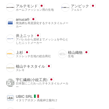
アルテモンド
アンビック
ホームファッション用の生地
フェルト
amuca®️
廃漁網を再資源化するテキスタイルメー
カー
井上ニット
アパレルから資材までメッシュを中心と
したニットメーカー
上杉
植山織物
ストレッチ生地の総合商社
生地
植山テキスタイル
スレキ
宇仁繊維(小紋工房)
日本製にこだわったテキスタイルメーカ
ー
UBIC SRL
イタリアボタン 高級紳士服向け