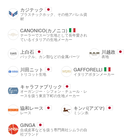
カジテック
プラスチックホック、その他アパレル資
材
CANONICO(カノニコ)
テーラーでスーツ生地として長年愛され
ているイタリアの生地メーカー
上白石
川越政
バックル、カン類などの金属パーツ
表地
川田ニット
GAFFORELLI
トリコット生地
イタリアボタンメーカー
キャラファブリック
オーガンジー・シフォン・チュール・レ
ースを扱う東京下町の生地メーカー
協和レース
キンバ(アズマ)
レース
ミシン糸
GINGA
合成皮革などを扱う専門商社シムラの自
社ブランド