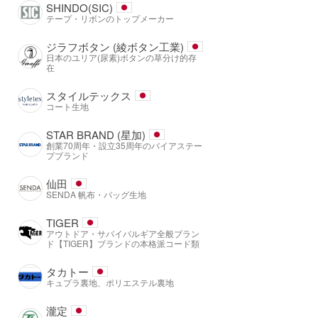
SHINDO(SIC)
テープ・リボンのトップメーカー
ジラフボタン (綾ボタン工業)
日本のユリア(尿素)ボタンの草分け的存
在
スタイルテックス
コート生地
STAR BRAND (星加)
創業70周年・設立35周年のバイアステー
プブランド
仙田
SENDA 帆布・バッグ生地
TIGER
アウトドア・サバイバルギア全般ブラン
ド【TIGER】ブランドの本格派コード類
タカトー
キュプラ裏地、ポリエステル裏地
瀧定