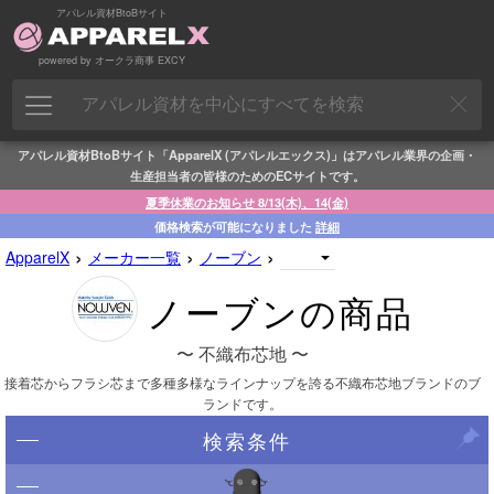
アパレル資材BtoBサイト
powered by オークラ商事 EXCY
アパレル資材BtoBサイト「ApparelX (アパレルエックス)」はアパレル業界の企画・
生産担当者の皆様のためのECサイトです。
夏季休業のお知らせ 8/13(木)、14(金)
価格検索が可能になりました
詳細
›
›
›
ApparelX
メーカー一覧
ノーブン
ノーブンの商品
〜 不織布芯地 〜
接着芯からフラシ芯まで多種多様なラインナップを誇る不織布芯地ブランドのブ
ランドです。
検索条件