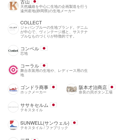
古山
天然繊維を中心に生地の企画製造を行う
遠州産地(静岡県)の生地メーカー
COLLECT
ジャパンブルーの生地ブランド。デニム
が中心で、ヴィンテージ感と、サステナ
ブルなものづくりが特徴的です。
コンベル
芯地
コーラル
舞台衣装用の生地や、レディース用の生
地
ゴンドラ商事
阪本才治商店
ホックメーカー
奈良の貝ボタン工場
ササキセルム
テキスタイル
SUNWELL(サンウェル)
テキスタイル / ファブリック