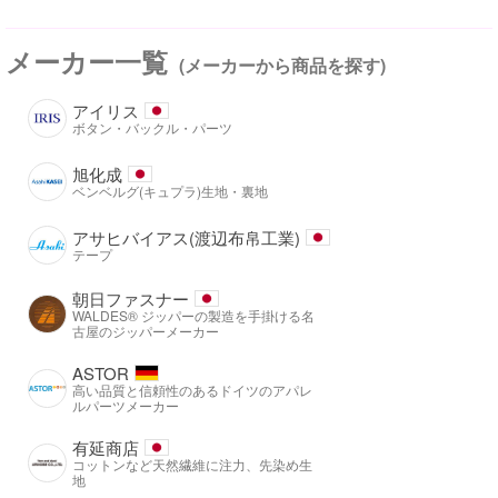
メーカー一覧
(メーカーから商品を探す)
アイリス
ボタン・バックル・パーツ
旭化成
ベンベルグ(キュプラ)生地・裏地
アサヒバイアス(渡辺布帛工業)
テープ
朝日ファスナー
WALDES® ジッパーの製造を手掛ける名
古屋のジッパーメーカー
ASTOR
高い品質と信頼性のあるドイツのアパレ
ルパーツメーカー
有延商店
コットンなど天然繊維に注力、先染め生
地