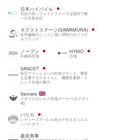
日本ハイパイル
毛足の長いフェイクファーでは国内で唯
一の生産会社
ネクストステージ(SAWAMURA)
化学繊維のニットに強い澤村のオリジナ
ルブランド
ノーブン
HYMO
不織布芯地
芯地
VANCET
双日ファッションの生地ブランド。豊富
な定番テキスタイルと、機能性素材・ト
レンド生地が魅力。
Vanners
イギリスのシルク生地メーカー(ネクタイ
地)
パリカ
レディースアパレル向けテキスタイルコ
ンバーター
菱友商事