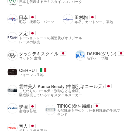
日本を代表するテキスタイルコンバータ
ー
田幸
田村駒
毛芯・接着芯・パーツ
布帛、カットソー、裏地
大定
トーションレースの製造及びオリジナル
レースの販売
ダックテキスタイル
DARIN(ダリン)
コットン 生地
装飾テープ類
CERRUTI
フォーマル生地
雲井美人 Kumoi Beauty (中部別珍コール天)
こだわりのコール天・別珍などを企画、
製造販売しているテキスタイルメーカー
TIPICO(桑村繊維)
蝶理
天然繊維を中心とした桑村繊維の生地ブ
裏地や芯地
ランド
帝人
ポリエステル裏地