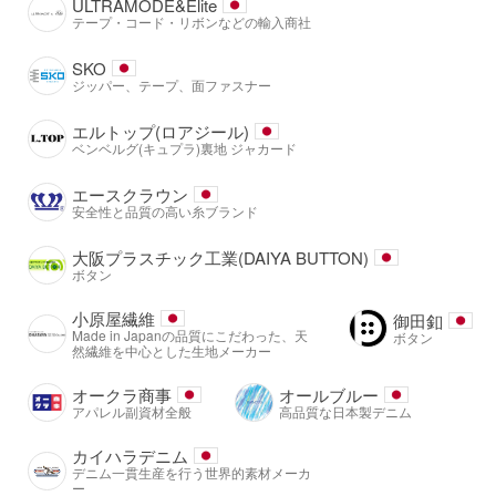
ULTRAMODE&Elite
テープ・コード・リボンなどの輸入商社
SKO
ジッパー、テープ、面ファスナー
エルトップ(ロアジール)
ベンベルグ(キュプラ)裏地 ジャカード
エースクラウン
安全性と品質の高い糸ブランド
大阪プラスチック工業(DAIYA BUTTON)
ボタン
小原屋繊維
御田釦
Made in Japanの品質にこだわった、天
ボタン
然繊維を中心とした生地メーカー
オークラ商事
オールブルー
アパレル副資材全般
高品質な日本製デニム
カイハラデニム
デニム一貫生産を行う世界的素材メーカ
ー