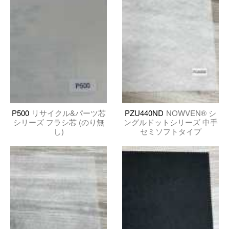
P500
リサイクル&パーツ芯
PZU440ND
NOWVEN® シ
シリーズ フラシ芯 (のり無
ングルドットシリーズ 中手
し)
セミソフトタイプ