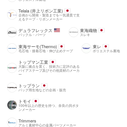
Telala (井上リボン工業)
企画から開発・製造までを一気通貫で支
えるテープ・リボンメーカー
デュラフレックス
東海織物
バックル・パーツ
スレキ
東海サーモ(Thermo)
東レ
毛芯地・接着芯地・伸び止めテープ
ポリエステル裏地
トップマン工業
大阪に拠点を置く、技術力に定評のある
バイアステープ及びその他資材のメーカ
ー
トップラン
バッグ用生地などの企画・販売
トモイ
100年以上の歴史を持つ、奈良の貝ボタ
ンメーカー
Trimmers
アルミ素材中心の金属パーツメーカー