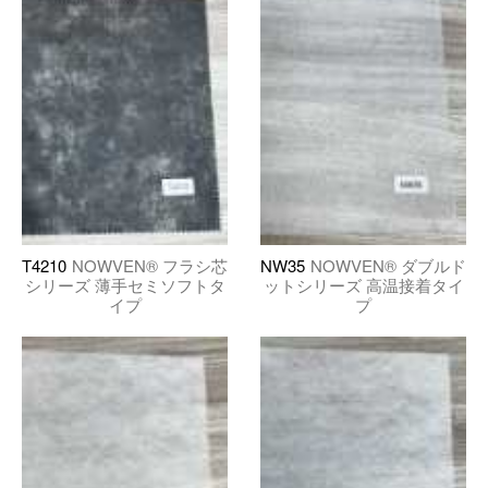
T4210
NOWVEN® フラシ芯
NW35
NOWVEN® ダブルド
シリーズ 薄手セミソフトタ
ットシリーズ 高温接着タイ
イプ
プ